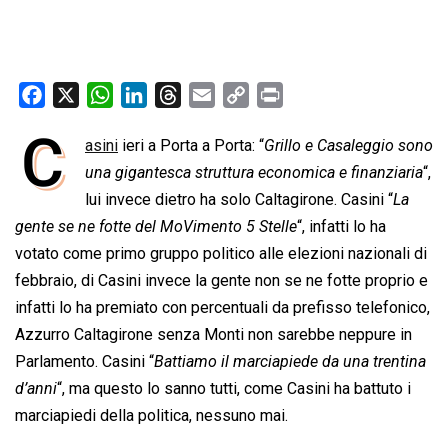
F
X
W
L
T
E
C
P
a
h
i
h
m
o
r
C
asini
ieri a Porta a Porta: “
Grillo e Casaleggio sono
c
a
n
r
a
p
i
e
una gigantesca struttura economica e finanziaria
t
k
e
i
y
n
“,
b
s
e
a
l
L
t
lui invece dietro ha solo Caltagirone. Casini “
La
o
A
d
d
i
gente se ne fotte del MoVimento 5 Stelle
“, infatti lo ha
o
p
I
s
n
votato come primo gruppo politico alle elezioni nazionali di
k
p
n
k
febbraio, di Casini invece la gente non se ne fotte proprio e
infatti lo ha premiato con percentuali da prefisso telefonico,
Azzurro Caltagirone senza Monti non sarebbe neppure in
Parlamento. Casini “
Battiamo il marciapiede da una trentina
d’anni
“, ma questo lo sanno tutti, come Casini ha battuto i
marciapiedi della politica, nessuno mai.