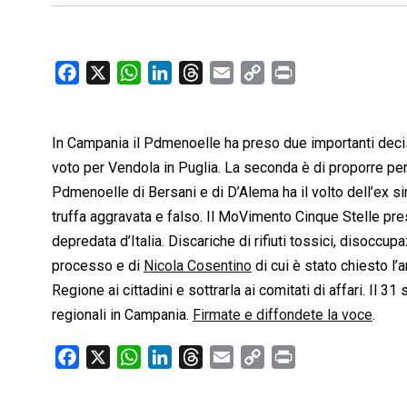
F
X
W
L
T
E
C
P
a
h
i
h
m
o
r
c
a
n
r
a
p
i
In Campania il Pdmenoelle ha preso due importanti decisio
e
t
k
e
i
y
n
b
s
e
a
l
L
t
voto per Vendola in Puglia. La seconda è di proporre per
o
A
d
d
i
Pdmenoelle di Bersani e di D’Alema ha il volto dell’ex s
o
p
I
s
n
truffa aggravata e falso. Il MoVimento Cinque Stelle pre
k
p
n
k
depredata d’Italia. Discariche di rifiuti tossici, disoccupaz
processo e di
Nicola Cosentino
di cui è stato chiesto l’
Regione ai cittadini e sottrarla ai comitati di affari. Il 
regionali in Campania.
Firmate e diffondete la voce
.
F
X
W
L
T
E
C
P
a
h
i
h
m
o
r
c
a
n
r
a
p
i