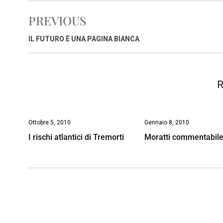
e
t
k
e
i
y
n
PREVIOUS
b
s
e
a
l
L
t
o
A
d
d
i
IL FUTURO È UNA PAGINA BIANCA
o
p
I
s
n
k
p
n
k
R
Ottobre 5, 2010
Gennaio 8, 2010
I rischi atlantici di Tremorti
Moratti commentabil