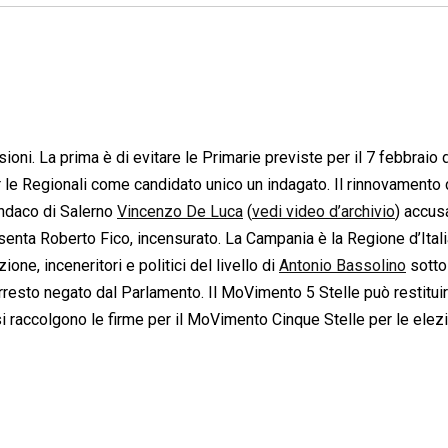
ni. La prima è di evitare le Primarie previste per il 7 febbraio 
 le Regionali come candidato unico un indagato. Il rinnovamento 
indaco di Salerno
Vincenzo De Luca
(
vedi video d’archivio
) accus
senta Roberto Fico, incensurato. La Campania è la Regione d’Itali
ione, inceneritori e politici del livello di
Antonio Bassolino
sotto
arresto negato dal Parlamento. Il MoVimento 5 Stelle può restituir
31 si raccolgono le firme per il MoVimento Cinque Stelle per le elez