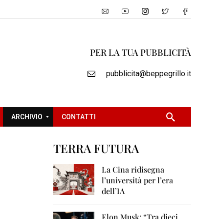
PER LA TUA PUBBLICITÀ
pubblicita@beppegrillo.it
ARCHIVIO
CONTATTI
TERRA FUTURA
2
0
La Cina ridisegna
0
l’università per l’era
5
dell’IA
2
0
Elon Musk: “Tra dieci