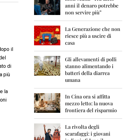
0
anni il denaro potrebbe
6
non servire più”
2
0
La Generazione che non
0
7
riesce più a uscire di
casa
2
dopo il
0
del
0
Gli allevamenti di polli
8
stanno alimentando i
ato di
batteri della diarrea
a più
2
umana
0
0
e la
9
In Cina ora si affitta
ioni
mezzo letto: la nuova
2
frontiera del risparmio
0
1
0
La rivolta degli
scarafaggi: i giovani
2