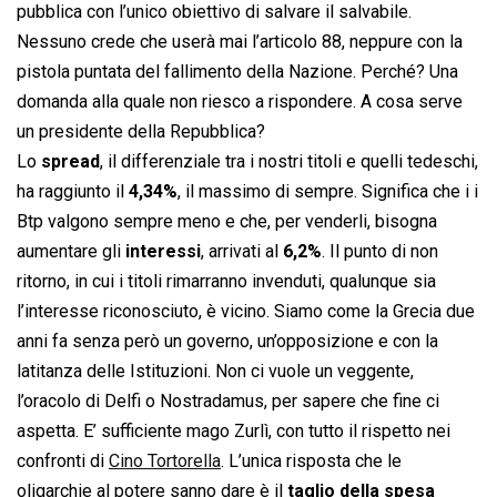
pubblica con l’unico obiettivo di salvare il salvabile.
Nessuno crede che userà mai l’articolo 88, neppure con la
pistola puntata del fallimento della Nazione. Perché? Una
domanda alla quale non riesco a rispondere. A cosa serve
un presidente della Repubblica?
Lo
spread
, il differenziale tra i nostri titoli e quelli tedeschi,
ha raggiunto il
4,34%
, il massimo di sempre. Significa che i i
Btp valgono sempre meno e che, per venderli, bisogna
aumentare gli
interessi
, arrivati al
6,2%
. Il punto di non
ritorno, in cui i titoli rimarranno invenduti, qualunque sia
l’interesse riconosciuto, è vicino. Siamo come la Grecia due
anni fa senza però un governo, un’opposizione e con la
latitanza delle Istituzioni. Non ci vuole un veggente,
l’oracolo di Delfi o Nostradamus, per sapere che fine ci
aspetta. E’ sufficiente mago Zurlì, con tutto il rispetto nei
confronti di
Cino Tortorella
. L’unica risposta che le
oligarchie al potere sanno dare è il
taglio della spesa