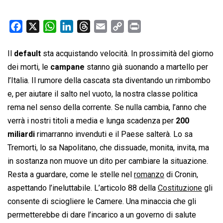
F
X
W
L
T
E
C
P
a
h
i
h
m
o
r
c
a
n
r
a
p
i
Il
default
sta acquistando velocità. In prossimità del giorno
e
t
k
e
i
y
n
dei morti, le
campane
stanno già suonando a martello per
b
s
e
a
l
L
t
l’Italia. Il rumore della cascata sta diventando un rimbombo
o
A
d
d
i
e, per aiutare il salto nel vuoto, la nostra classe politica
o
p
I
s
n
rema nel senso della corrente. Se nulla cambia, l’anno che
k
p
n
k
verrà i nostri titoli a media e lunga scadenza per
200
miliardi
rimarranno invenduti e il Paese salterà. Lo sa
Tremorti, lo sa Napolitano, che dissuade, monita, invita, ma
in sostanza non muove un dito per cambiare la situazione.
Resta a guardare, come le stelle nel
romanzo
di Cronin,
aspettando l’ineluttabile. L’articolo 88 della
Costituzione
gli
consente di sciogliere le Camere. Una minaccia che gli
permetterebbe di dare l’incarico a un governo di salute