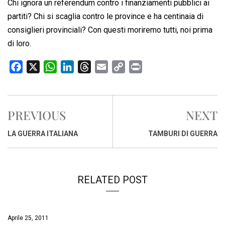
Chi ignora un referendum contro i finanziamenti pubblici ai
partiti? Chi si scaglia contro le province e ha centinaia di
consiglieri provinciali? Con questi moriremo tutti, noi prima
di loro.
F
X
W
L
T
E
C
P
a
h
i
h
m
o
r
c
a
n
r
a
p
i
e
t
k
e
i
y
n
PREVIOUS
NEXT
b
s
e
a
l
L
t
o
A
d
d
i
LA GUERRA ITALIANA
TAMBURI DI GUERRA
o
p
I
s
n
k
p
n
k
RELATED POST
Aprile 25, 2011