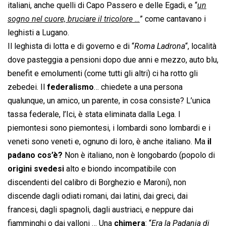
italiani, anche quelli di Capo Passero e delle Egadi, e “
un
sogno nel cuore, bruciare il tricolore …
” come cantavano i
leghisti a Lugano.
Il leghista di lotta e di governo e di “
Roma Ladrona
“, località
dove pasteggia a pensioni dopo due anni e mezzo, auto blu,
benefit e emolumenti (come tutti gli altri) ci ha rotto gli
zebedei. Il
federalismo
… chiedete a una persona
qualunque, un amico, un parente, in cosa consiste? L’unica
tassa federale, l’Ici, è stata eliminata dalla Lega. I
piemontesi sono piemontesi, i lombardi sono lombardi e i
veneti sono veneti e, ognuno di loro, è anche italiano. Ma
il
padano cos’è?
Non è italiano, non è longobardo (popolo di
origini svedesi
alto e biondo incompatibile con
discendenti del calibro di Borghezio e Maroni), non
discende dagli odiati romani, dai latini, dai greci, dai
francesi, dagli spagnoli, dagli austriaci, e neppure dai
fiamminghi o dai valloni … Una
chimera
: “
Era la Padania di