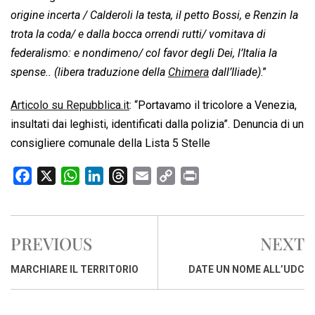
origine incerta / Calderoli la testa, il petto Bossi, e Renzin la
trota la coda/ e dalla bocca orrendi rutti/ vomitava di
federalismo: e nondimeno/ col favor degli Dei, l’Italia la
spense.. (libera traduzione della
Chimera
dall’Iliade)
.”
Articolo su Repubblica.it
: “Portavamo il tricolore a Venezia,
insultati dai leghisti, identificati dalla polizia”. Denuncia di un
consigliere comunale della Lista 5 Stelle
F
X
W
L
T
E
C
P
a
h
i
h
m
o
r
c
a
n
r
a
p
i
e
t
k
e
i
y
n
PREVIOUS
NEXT
b
s
e
a
l
L
t
o
A
d
d
i
MARCHIARE IL TERRITORIO
DATE UN NOME ALL’UDC
o
p
I
s
n
k
p
n
k