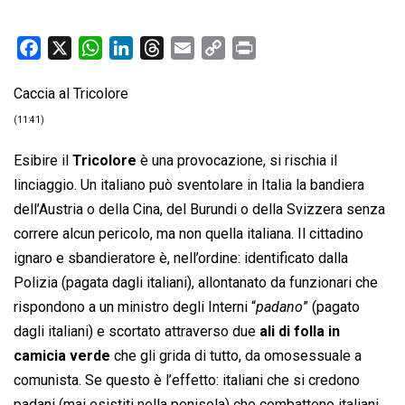
F
X
W
L
T
E
C
P
a
h
i
h
m
o
r
Caccia al Tricolore
c
a
n
r
a
p
i
e
t
k
e
i
y
n
(11:41)
b
s
e
a
l
L
t
Esibire il
Tricolore
è una provocazione, si rischia il
o
A
d
d
i
linciaggio. Un italiano può sventolare in Italia la bandiera
o
p
I
s
n
dell’Austria o della Cina, del Burundi o della Svizzera senza
k
p
n
k
correre alcun pericolo, ma non quella italiana. Il cittadino
ignaro e sbandieratore è, nell’ordine: identificato dalla
Polizia (pagata dagli italiani), allontanato da funzionari che
rispondono a un ministro degli Interni “
padano
” (pagato
dagli italiani) e scortato attraverso due
ali di folla in
camicia verde
che gli grida di tutto, da omosessuale a
comunista. Se questo è l’effetto: italiani che si credono
padani (mai esistiti nella penisola) che combattono italiani