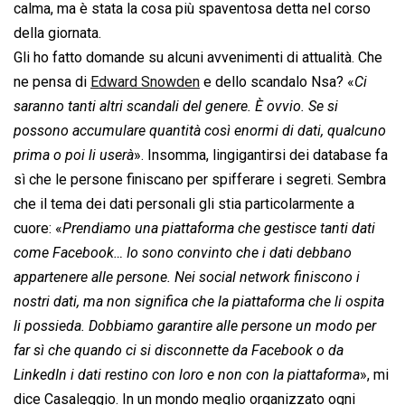
calma, ma è stata la cosa più spaventosa detta nel corso
della giornata.
Gli ho fatto domande su alcuni avvenimenti di attualità. Che
ne pensa di
Edward Snowden
e dello scandalo Nsa? «
Ci
saranno tanti altri scandali del genere. È ovvio. Se si
possono accumulare quantità così enormi di dati, qualcuno
prima o poi li userà
». Insomma, lingigantirsi dei database fa
sì che le persone finiscano per spifferare i segreti. Sembra
che il tema dei dati personali gli stia particolarmente a
cuore: «
Prendiamo una piattaforma che gestisce tanti dati
come Facebook… Io sono convinto che i dati debbano
appartenere alle persone. Nei social network finiscono i
nostri dati, ma non significa che la piattaforma che li ospita
li possieda. Dobbiamo garantire alle persone un modo per
far sì che quando ci si disconnette da Facebook o da
LinkedIn i dati restino con loro e non con la piattaforma
», mi
dice Casaleggio. In un mondo meglio organizzato ogni