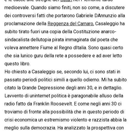
medioevale. Quando siamo finiti, non so come, a discutere
dei controversi fatti che portarono Gabriele DAnnunzio alla
proclamazione della
Reggenza del Carnaro
, Casaleggio ha
subito tirato fuori una copia della Costituzione anarco-
sindacalista dellutopia pirata immaginata dal poeta che
voleva annettere Fiume al Regno dItalia. Sono quasi certo
che sia lunico guru della rete a possedere e ad aver letto
questo libro.
Ho chiesto a Casaleggio se, secondo lui, ci sono stati in
passato periodi politici simili a quello odierno. Mi ha subito
citato la Grande Depressione degli anni 30, e in dettaglio.
Lavvento di uninternet politica è paragonabile alluso della
radio fatto da Franklin Roosevelt. E come negli anni 30 ci
troviamo di fronte alla possibilità che in questo periodo di
crisi economica un estremismo violento e razzista abbia la
meglio sulla democrazia. Ha analizzato la prospettiva con