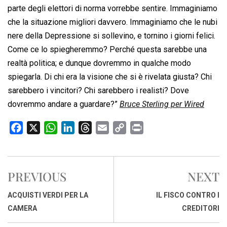
parte degli elettori di norma vorrebbe sentire. Immaginiamo
che la situazione migliori davvero. Immaginiamo che le nubi
nere della Depressione si sollevino, e tornino i giorni felici.
Come ce lo spiegheremmo? Perché questa sarebbe una
realtà politica; e dunque dovremmo in qualche modo
spiegarla. Di chi era la visione che si è rivelata giusta? Chi
sarebbero i vincitori? Chi sarebbero i realisti? Dove
dovremmo andare a guardare?”
Bruce Sterling per Wired
F
X
W
L
T
E
C
P
a
h
i
h
m
o
r
c
a
n
r
a
p
i
e
t
k
e
i
y
n
PREVIOUS
NEXT
b
s
e
a
l
L
t
o
A
d
d
i
ACQUISTI VERDI PER LA
IL FISCO CONTRO I
o
p
I
s
n
CAMERA
CREDITORI
k
p
n
k