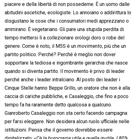
piacere e della libertà di non possederne. È un uomo dalle
abitudini ascetiche, ecologiste. Lo annoiano o addirittura lo
disgustano le cose che i consumatori medi apprezzano o
ammirano. È vegetariano. Gli pare una stupida perdita di
tempo mettersi lì a collezionare orologi doro o robe del
genere. Come è noto, il M5S è un 
movimento
, più che un
partito politico. Perché? Perché è meglio non dover
sopportare la tediosa e ingombrante gerarchia che nasce
quando si diventa partito. Il movimento è privo di leader
perché anche i leader intralciano. Al posto dei leader i
Cinque Stelle hanno Beppe Grillo, un oratore che non è alla
caccia di cariche pubbliche, e Casaleggio, che fino a poco
tempo fa ha raramente detto qualcosa a qualcuno.
Gianroberto Casaleggio non sta certo facendo campagna
per farsi eleggere. Non desidera alcun ruolo ufficiale nelle
istituzioni. Pensa che il governo dovrebbe essere
digitalizzato: «
Cè la burocrazia utile e quella inutile. L80%