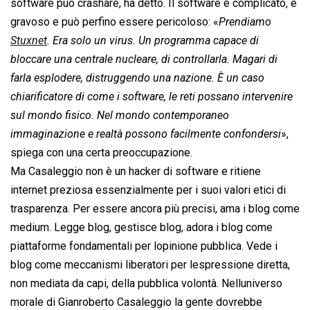
software può crashare, ha detto. Il software è complicato, è
gravoso e può perfino essere pericoloso: «
Prendiamo
Stuxnet
. Era solo un virus. Un programma capace di
bloccare una centrale nucleare, di controllarla. Magari di
farla esplodere, distruggendo una nazione. È un caso
chiarificatore di come i software, le reti possano intervenire
sul mondo fisico. Nel mondo contemporaneo
immaginazione e realtà possono facilmente confondersi
»,
spiega con una certa preoccupazione.
Ma Casaleggio non è un hacker di software e ritiene
internet preziosa essenzialmente per i suoi valori etici di
trasparenza. Per essere ancora più precisi, ama i blog come
medium. Legge blog, gestisce blog, adora i blog come
piattaforme fondamentali per lopinione pubblica. Vede i
blog come meccanismi liberatori per lespressione diretta,
non mediata da capi, della pubblica volontà. Nelluniverso
morale di Gianroberto Casaleggio la gente dovrebbe