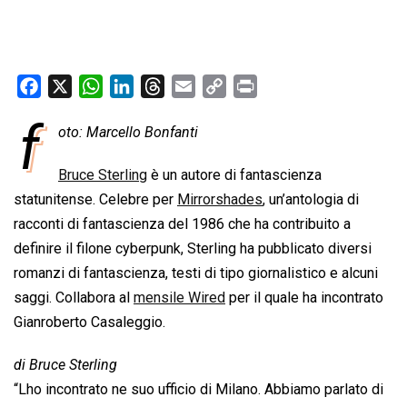
F
X
W
L
T
E
C
P
a
h
i
h
m
o
r
f
oto: Marcello Bonfanti
c
a
n
r
a
p
i
e
t
k
e
i
y
n
Bruce Sterling
è un autore di fantascienza
b
s
e
a
l
L
t
statunitense. Celebre per
Mirrorshades
, un’antologia di
o
A
d
d
i
racconti di fantascienza del 1986 che ha contribuito a
o
p
I
s
n
definire il filone cyberpunk, Sterling ha pubblicato diversi
k
p
n
k
romanzi di fantascienza, testi di tipo giornalistico e alcuni
saggi. Collabora al
mensile Wired
per il quale ha incontrato
Gianroberto Casaleggio.
di Bruce Sterling
“Lho incontrato ne suo ufficio di Milano. Abbiamo parlato di