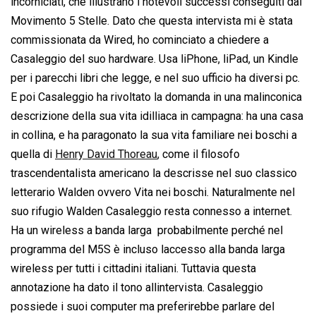
incorniciati, che illustrano i notevoli successi conseguiti dal
Movimento 5 Stelle. Dato che questa intervista mi è stata
commissionata da Wired, ho cominciato a chiedere a
Casaleggio del suo hardware. Usa liPhone, liPad, un Kindle
per i parecchi libri che legge, e nel suo ufficio ha diversi pc.
E poi Casaleggio ha rivoltato la domanda in una malinconica
descrizione della sua vita idilliaca in campagna: ha una casa
in collina, e ha paragonato la sua vita familiare nei boschi a
quella di
Henry David Thoreau
, come il filosofo
trascendentalista americano la descrisse nel suo classico
letterario Walden ovvero Vita nei boschi. Naturalmente nel
suo rifugio Walden Casaleggio resta connesso a internet.
Ha un wireless a banda larga  probabilmente perché nel
programma del M5S è incluso laccesso alla banda larga
wireless per tutti i cittadini italiani. Tuttavia questa
annotazione ha dato il tono allintervista. Casaleggio
possiede i suoi computer ma preferirebbe parlare del