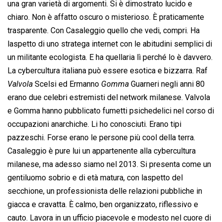
una gran varietà di argomenti. Si è dimostrato lucido e
chiaro. Non è affatto oscuro o misterioso. È praticamente
trasparente. Con Casaleggio quello che vedi, compri. Ha
laspetto di uno stratega internet con le abitudini semplici di
un militante ecologista. E ha quellaria lì perché lo è davvero.
La cybercultura italiana può essere esotica e bizzarra. Raf
Valvola
 Scelsi ed Ermanno 
Gomma
 Guarneri negli anni 80
erano due celebri estremisti del network milanese. Valvola
e Gomma hanno pubblicato fumetti psichedelici nel corso di
occupazioni anarchiche. Li ho conosciuti. Erano tipi
pazzeschi. Forse erano le persone più cool della terra.
Casaleggio è pure lui un appartenente alla cybercultura
milanese, ma adesso siamo nel 2013. Si presenta come un
gentiluomo sobrio e di età matura, con laspetto del
secchione, un professionista delle relazioni pubbliche in
giacca e cravatta. È calmo, ben organizzato, riflessivo e
cauto. Lavora in un ufficio piacevole e modesto nel cuore di