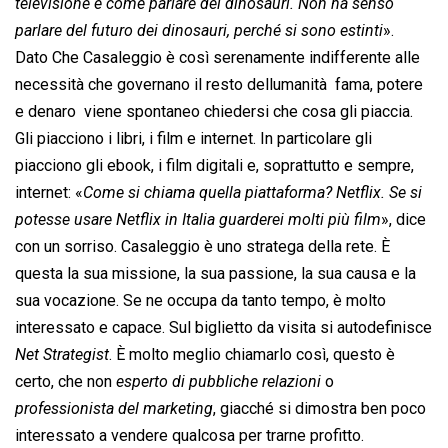
televisione è come parlare dei dinosauri. Non ha senso
parlare del futuro dei dinosauri, perché si sono estinti
».
Dato Che Casaleggio è così serenamente indifferente alle
necessità che governano il resto dellumanità  fama, potere
e denaro  viene spontaneo chiedersi che cosa gli piaccia.
Gli piacciono i libri, i film e internet. In particolare gli
piacciono gli ebook, i film digitali e, soprattutto e sempre,
internet: «
Come si chiama quella piattaforma? Netflix. Se si
potesse usare Netflix in Italia guarderei molti più film
», dice
con un sorriso. Casaleggio è uno stratega della rete. È
questa la sua missione, la sua passione, la sua causa e la
sua vocazione. Se ne occupa da tanto tempo, è molto
interessato e capace. Sul biglietto da visita si autodefinisce
Net Strategist
. È molto meglio chiamarlo così, questo è
certo, che non 
esperto di pubbliche relazioni
 o
professionista del marketing
, giacché si dimostra ben poco
interessato a vendere qualcosa per trarne profitto.