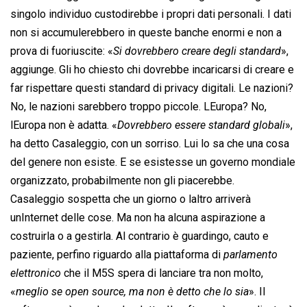
singolo individuo custodirebbe i propri dati personali. I dati
non si accumulerebbero in queste banche enormi e non a
prova di fuoriuscite: «
Si dovrebbero creare degli standard
»,
aggiunge. Gli ho chiesto chi dovrebbe incaricarsi di creare e
far rispettare questi standard di privacy digitali. Le nazioni?
No, le nazioni sarebbero troppo piccole. LEuropa? No,
lEuropa non è adatta. «
Dovrebbero essere standard globali
»,
ha detto Casaleggio, con un sorriso. Lui lo sa che una cosa
del genere non esiste. E se esistesse un governo mondiale
organizzato, probabilmente non gli piacerebbe.
Casaleggio sospetta che un giorno o laltro arriverà
unInternet delle cose. Ma non ha alcuna aspirazione a
costruirla o a gestirla. Al contrario è guardingo, cauto e
paziente, perfino riguardo alla piattaforma di 
parlamento
elettronico
 che il M5S spera di lanciare tra non molto,
«
meglio se open source, ma non è detto che lo sia
». Il