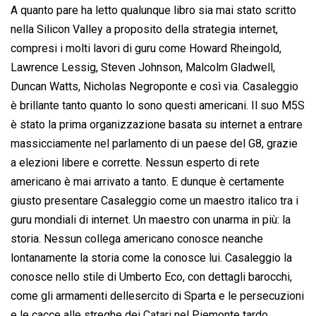
A quanto pare ha letto qualunque libro sia mai stato scritto
nella Silicon Valley a proposito della strategia internet,
compresi i molti lavori di guru come Howard Rheingold,
Lawrence Lessig, Steven Johnson, Malcolm Gladwell,
Duncan Watts, Nicholas Negroponte e così via. Casaleggio
è brillante tanto quanto lo sono questi americani. Il suo M5S
è stato la prima organizzazione basata su internet a entrare
massicciamente nel parlamento di un paese del G8, grazie
a elezioni libere e corrette. Nessun esperto di rete
americano è mai arrivato a tanto. E dunque è certamente
giusto presentare Casaleggio come un maestro italico tra i
guru mondiali di internet. Un maestro con unarma in più: la
storia. Nessun collega americano conosce neanche
lontanamente la storia come la conosce lui. Casaleggio la
conosce nello stile di Umberto Eco, con dettagli barocchi,
come gli armamenti dellesercito di Sparta e le persecuzioni
e le cacce alle streghe dei
Catari
nel Piemonte tardo