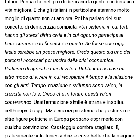
futuro. Pensa che nel giro di dieci anni la gente condurrà una
vita migliore. E che gli italiani in particolare staranno molto
meglio di quanto non stiano ora. Poi ha parlato del suo
concetto di democrazia compiuta: «
Un sistema in cui tutti
hanno gli stessi diritti civili e in cui ognuno partecipa al
bene comune e lo fa perché è giusto. Se fosse così oggi
lItalia sarebbe un paese migliore. Credo questo sia uno dei
percorsi necessari per uscire dalla crisi economica.
Parliamo di spread e mai di valori. Dobbiamo cercare un
altro modo di vivere in cui recuperare il tempo e la relazione
con gli altri. Tempo, relazione e sviluppo sono valori, la
crescita non lo è. Credo che in futuro questi valori
conteranno
». Unaffermazione simile è strana e insolita,
nellEuropa di oggi. Ma è ancora più strano che pochissime
altre figure politiche in Europa possano esprimerla con
qualche convinzione. Casaleggio sembra stagliarsi lì,
praticamente solo, lunico a dire le cose belle che la maggior