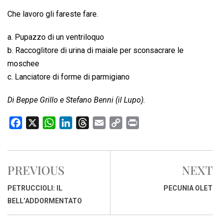
Che lavoro gli fareste fare.
a. Pupazzo di un ventriloquo
b. Raccoglitore di urina di maiale per sconsacrare le
moschee
c. Lanciatore di forme di parmigiano
Di Beppe Grillo e Stefano Benni (il Lupo).
F
X
W
L
T
E
C
P
a
h
i
h
m
o
r
c
a
n
r
a
p
i
e
t
k
e
i
y
n
PREVIOUS
NEXT
b
s
e
a
l
L
t
o
A
d
d
i
PETRUCCIOLI: IL
PECUNIA OLET
o
p
I
s
n
BELL’ADDORMENTATO
k
p
n
k