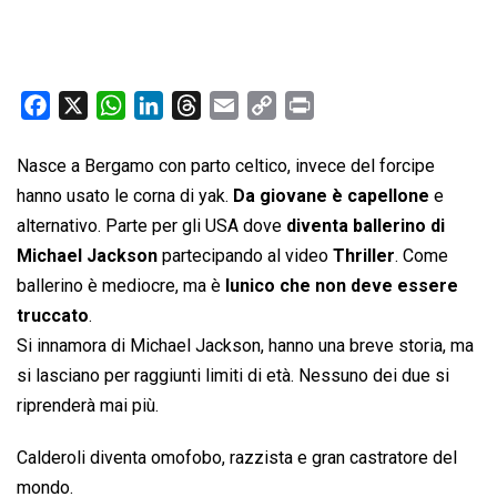
F
X
W
L
T
E
C
P
a
h
i
h
m
o
r
c
a
n
r
a
p
i
Nasce a Bergamo con parto celtico, invece del forcipe
e
t
k
e
i
y
n
hanno usato le corna di yak.
Da giovane è capellone
e
b
s
e
a
l
L
t
alternativo. Parte per gli USA dove
diventa ballerino di
o
A
d
d
i
Michael Jackson
partecipando al video
Thriller
. Come
o
p
I
s
n
ballerino è mediocre, ma è
lunico che non deve essere
k
p
n
k
truccato
.
Si innamora di Michael Jackson, hanno una breve storia, ma
si lasciano per raggiunti limiti di età. Nessuno dei due si
riprenderà mai più.
Calderoli diventa omofobo, razzista e gran castratore del
mondo.