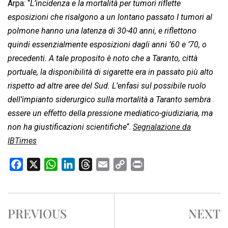
Arpa: “
L’incidenza e la mortalità per tumori riflette
esposizioni che risalgono a un lontano passato I tumori al
polmone hanno una latenza di 30-40 anni, e riflettono
quindi essenzialmente esposizioni dagli anni ’60 e ’70, o
precedenti. A tale proposito è noto che a Taranto, città
portuale, la disponibilità di sigarette era in passato più alto
rispetto ad altre aree del Sud. L’enfasi sul possibile ruolo
dell’impianto siderurgico sulla mortalità a Taranto sembra
essere un effetto della pressione mediatico-giudiziaria, ma
non ha giustificazioni scientifiche
“.
Segnalazione da
IBTimes
F
X
W
L
T
E
C
P
a
h
i
h
m
o
r
c
a
n
r
a
p
i
e
t
k
e
i
y
n
PREVIOUS
NEXT
b
s
e
a
l
L
t