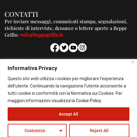
CONTATTI
Per inviare messaggi, comunicati stampa, segnalazioni,
richieste di interviste, denunce o lettere aperte a Beppe
Grillo:
web@beppegrillo.it
PUBBLICITA'
Informativa Privacy
Per la tua pubblicità su questo Blog:
Questo sito web utilizza i cookies per migliorare l'esperienza
pubblicita@beppegrillo.it
dell'utente. Continuando la navigazione l'utente acconsente a
tutti i cookie in conformità con la Normativa sui Cookies. Per
HOMEPAGE
COOKIE POLICY
PRIVACY POLICY
CONTATTI
maggiori informazioni visualizza la
Cookie Policy
Accept All
© Copyright 2026 - Il Blog di Beppe Grillo. All Rights Reserved - Powered by
happygrafic.com
Customize
Reject All