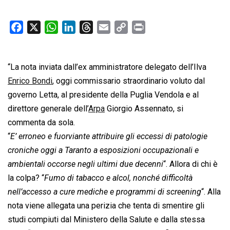
F
X
W
L
T
E
C
P
a
h
i
h
m
o
r
c
a
n
r
a
p
i
“La nota inviata dall’ex amministratore delegato dell’Ilva
e
t
k
e
i
y
n
b
s
e
a
l
L
t
Enrico Bondi
, oggi commissario straordinario voluto dal
o
A
d
d
i
governo Letta, al presidente della Puglia Vendola e al
o
p
I
s
n
direttore generale dell’
Arpa
Giorgio Assennato, si
k
p
n
k
commenta da sola.
“
E’ erroneo e fuorviante attribuire gli eccessi di patologie
croniche oggi a Taranto a esposizioni occupazionali e
ambientali occorse negli ultimi due decenni
“. Allora di chi è
la colpa? “
Fumo di tabacco e alcol, nonché difficoltà
nell’accesso a cure mediche e programmi di screening
“. Alla
nota viene allegata una perizia che tenta di smentire gli
studi compiuti dal Ministero della Salute e dalla stessa