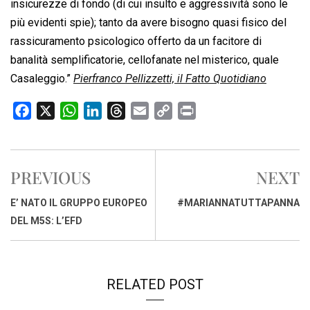
insicurezze di fondo (di cui insulto e aggressività sono le
più evidenti spie); tanto da avere bisogno quasi fisico del
rassicuramento psicologico offerto da un facitore di
banalità semplificatorie, cellofanate nel misterico, quale
Casaleggio.”
Pierfranco Pellizzetti, il Fatto Quotidiano
F
X
W
L
T
E
C
P
a
h
i
h
m
o
r
c
a
n
r
a
p
i
e
t
k
e
i
y
n
PREVIOUS
NEXT
b
s
e
a
l
L
t
o
A
d
d
i
E’ NATO IL GRUPPO EUROPEO
#MARIANNATUTTAPANNA
o
p
I
s
n
DEL M5S: L’EFD
k
p
n
k
RELATED POST