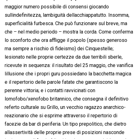
maggior numero possibile di consensi giocando
sullindefinitezza, lambiguità dellacchiappatutto. Insomma,
superficialità furbesca. Che può funzionare sul breve, ma
che – nel medio periodo – mostra la corda. Come conferma
lo sconforto che ora affligge il popolo (spesso generoso
ma sempre a rischio di fideismo) dei Cinquestelle;
lesionato nelle proprie certezze da due terribili sberle,
ricevute in sequenza: il risultato del 25 maggio, che vanifica
lillusione che i propri guru possiedano la bacchetta magica
e il repertorio delle parole fatate che garantiscono la
perenne vittoria; e i contatti ravvicinati con
lomofobo/xenofobo britannico, che consegna il definitivo
referto culturale su Grillo, un vecchio ragazzo anarchico-
reazionario che si esprime attraverso il repertorio di
facezie da bar di periferia. Un tipo prepolitico, che dietro
allassertività delle proprie prese di posizioni nasconde