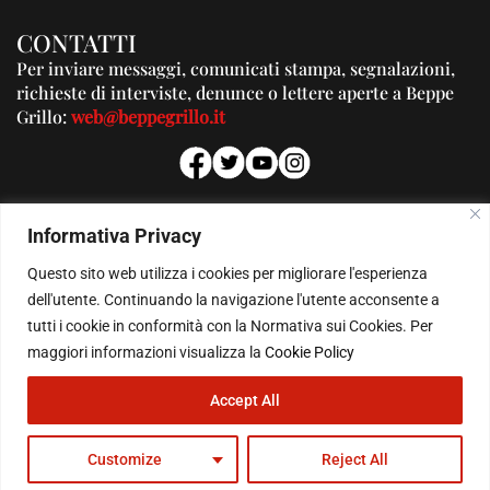
CONTATTI
Per inviare messaggi, comunicati stampa, segnalazioni,
richieste di interviste, denunce o lettere aperte a Beppe
Grillo:
web@beppegrillo.it
PUBBLICITA'
Informativa Privacy
Per la tua pubblicità su questo Blog:
Questo sito web utilizza i cookies per migliorare l'esperienza
pubblicita@beppegrillo.it
dell'utente. Continuando la navigazione l'utente acconsente a
tutti i cookie in conformità con la Normativa sui Cookies. Per
HOMEPAGE
COOKIE POLICY
PRIVACY POLICY
CONTATTI
maggiori informazioni visualizza la
Cookie Policy
Accept All
© Copyright 2026 - Il Blog di Beppe Grillo. All Rights Reserved - Powered by
happygrafic.com
Customize
Reject All