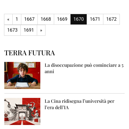
«
1
1667
1668
1669
1670
1671
1672
1673
1691
»
TERRA FUTURA
La disoccupazione può cominciare a 5
anni
La Cina ridisegna l’università per
l’era dell’IA