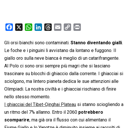
F
X
W
L
T
E
C
P
a
h
i
h
m
o
r
c
a
n
r
a
p
i
Gli orsi bianchi sono contaminati.
Stanno diventando gialli
.
e
t
k
e
i
y
n
Le foche e i pinguini li avvistano da lontano e fuggono. Il
b
s
e
a
l
L
t
giallo oro sulla neve bianca è meglio di un catarifrangente.
o
A
d
d
i
Al Polo ci sono orsi sempre più magri che si lasciano
o
p
I
s
n
trascinare su blocchi di ghiaccio dalla corrente. I ghiacciai si
k
p
n
k
sciolgono, ma lintero pianeta dedica le sue attenzioni alle
Olimpiadi. La nostra civiltà e i ghiacciai rischiano di finire
nello stesso momento.
I ghiacciai del Tibet-Qinghai Plateau
si stanno sciogliendo a
un ritmo del 7% allanno. Entro il 2060
potrebbero
scomparire
, ma già ora il flusso con cui alimentano il
Fiume Giallo e lo Yangtze è diminuito insieme ai raccolti di