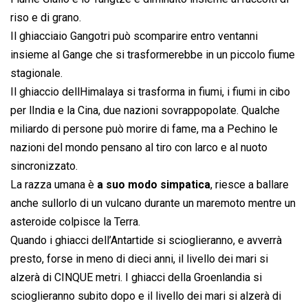
riso e di grano.
Il ghiacciaio Gangotri può scomparire entro ventanni
insieme al Gange che si trasformerebbe in un piccolo fiume
stagionale.
Il ghiaccio dellHimalaya si trasforma in fiumi, i fiumi in cibo
per lIndia e la Cina, due nazioni sovrappopolate. Qualche
miliardo di persone può morire di fame, ma a Pechino le
nazioni del mondo pensano al tiro con larco e al nuoto
sincronizzato.
La razza umana è
a suo modo simpatica
, riesce a ballare
anche sullorlo di un vulcano durante un maremoto mentre un
asteroide colpisce la Terra.
Quando i ghiacci dell’Antartide si scioglieranno, e avverrà
presto, forse in meno di dieci anni, il livello dei mari si
alzerà di CINQUE metri. I ghiacci della Groenlandia si
scioglieranno subito dopo e il livello dei mari si alzerà di