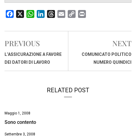
F
X
W
L
T
E
C
P
a
h
i
h
m
o
r
c
a
n
r
a
p
i
e
t
k
e
i
y
n
PREVIOUS
NEXT
b
s
e
a
l
L
t
o
A
d
d
i
L’ASSICURAZIONE A FAVORE
COMUNICATO POLITICO
o
p
I
s
n
DEI DATORI DI LAVORO
NUMERO QUINDICI
k
p
n
k
RELATED POST
Maggio 1, 2008
Sono contento
Settembre 3, 2008