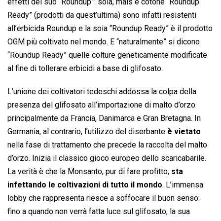
effetti del suo “Roundup”: soia, mais e cotone “Roundup
Ready” (prodotti da quest’ultima) sono infatti resistenti
all’erbicida Roundup e la soia “Roundup Ready” è il prodotto
OGM più coltivato nel mondo. E “naturalmente” si dicono
“Roundup Ready” quelle colture geneticamente modificate
al fine di tollerare erbicidi a base di glifosato.
L’unione dei coltivatori tedeschi addossa la colpa della
presenza del glifosato all’importazione di malto d’orzo
principalmente da Francia, Danimarca e Gran Bretagna. In
Germania, al contrario, l’utilizzo del diserbante
è vietato
nella fase di trattamento che precede la raccolta del malto
d’orzo. Inizia il classico gioco europeo dello scaricabarile.
La verità è che la Monsanto, pur di fare profitto,
sta
infettando le coltivazioni di tutto il mondo
. L’immensa
lobby che rappresenta riesce a soffocare il buon senso:
fino a quando non verrà fatta luce sul glifosato, la sua