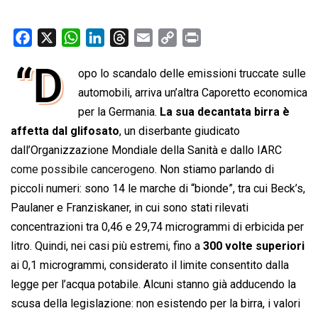
F
X
W
L
T
E
C
P
a
h
i
h
m
o
r
“D
opo lo scandalo delle emissioni truccate sulle
c
a
n
r
a
p
i
e
automobili, arriva un’altra Caporetto economica
t
k
e
i
y
n
b
s
e
a
l
L
t
per la Germania.
La sua decantata birra è
o
A
d
d
i
affetta dal glifosato
, un diserbante giudicato
o
p
I
s
n
dall’Organizzazione Mondiale della Sanità e dallo IARC
k
p
n
k
come possibile cancerogeno
. Non stiamo parlando di
piccoli numeri: sono 14 le marche di “bionde”, tra cui Beck’s,
Paulaner e Franziskaner, in cui sono stati rilevati
concentrazioni tra 0,46 e 29,74 microgrammi di erbicida per
litro. Quindi, nei casi più estremi, fino a
300 volte superiori
ai 0,1 microgrammi, considerato il limite consentito dalla
legge per l’acqua potabile. Alcuni stanno già adducendo la
scusa della legislazione: non esistendo per la birra, i valori