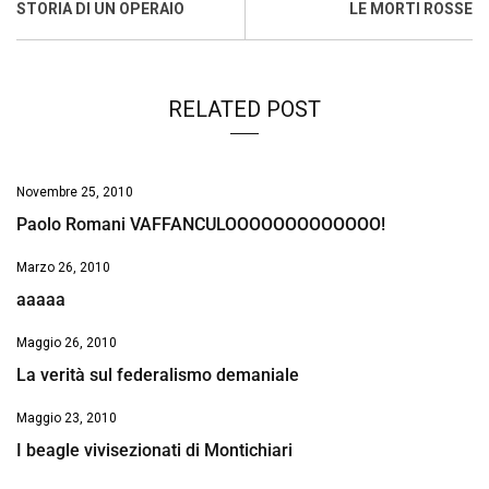
o
A
d
d
i
STORIA DI UN OPERAIO
LE MORTI ROSSE
o
p
I
s
n
k
p
n
k
RELATED POST
Novembre 25, 2010
Paolo Romani VAFFANCULOOOOOOOOOOOOO!
Marzo 26, 2010
aaaaa
Maggio 26, 2010
La verità sul federalismo demaniale
Maggio 23, 2010
I beagle vivisezionati di Montichiari