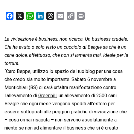
F
X
W
L
T
E
C
P
a
h
i
h
m
o
r
c
a
n
r
a
p
i
La vivisezione è business, non ricerca. Un business crudele.
e
t
k
e
i
y
n
b
s
e
a
l
L
t
Chi ha avuto o solo visto un cucciolo di
Beagle
sa che è un
o
A
d
d
i
cane dolce, affettuoso, che non si lamenta mai. Ideale per la
o
p
I
s
n
tortura.
k
p
n
k
“Caro Beppe, utilizzo lo spazio del tuo blog per una cosa
che credo sia molto importante. Sabato 6 novembre a
Montichiari (BS) ci sarà un’altra manifestazione contro
l’allevamento di
Greenhill
, un allevamento di 2500 cani
Beagle che ogni mese vengono spediti all’estero per
essere sottoposti alle peggiori pratiche di vivisezione che
– cosa ormai risaputa – non servono assolutamente a
niente se non ad alimentare il business che si è creato