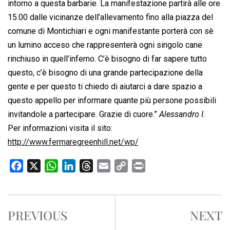
intorno a questa barbarie. La manifestazione partirà alle ore
15.00 dalle vicinanze dell’allevamento fino alla piazza del
comune di Montichiari e ogni manifestante porterà con sè
un lumino acceso che rappresenterà ogni singolo cane
rinchiuso in quell’inferno. C’è bisogno di far sapere tutto
questo, c’è bisogno di una grande partecipazione della
gente e per questo ti chiedo di aiutarci a dare spazio a
questo appello per informare quante più persone possibili
invitandole a partecipare. Grazie di cuore.”
Alessandro I.
Per informazioni visita il sito:
http://www.fermaregreenhill.net/wp/
F
X
W
L
T
E
C
P
a
h
i
h
m
o
r
c
a
n
r
a
p
i
e
t
k
e
i
y
n
PREVIOUS
NEXT
b
s
e
a
l
L
t