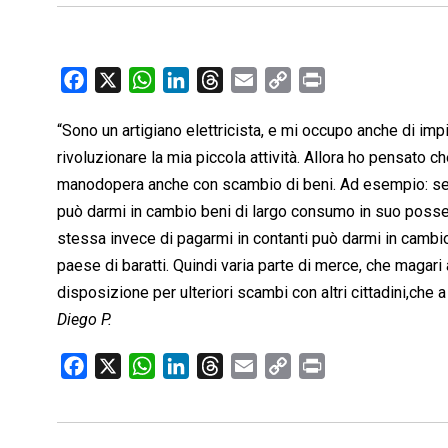
F
X
W
L
T
E
C
P
a
h
i
h
m
o
r
“Sono un artigiano elettricista, e mi occupo anche di im
c
a
n
r
a
p
i
rivoluzionare la mia piccola attività. Allora ho pensato ch
e
t
k
e
i
y
n
b
s
e
a
l
L
t
manodopera anche con scambio di beni. Ad esempio: se fac
o
A
d
d
i
può darmi in cambio beni di largo consumo in suo possess
o
p
I
s
n
stessa invece di pagarmi in contanti può darmi in cambio 
k
p
n
k
paese di baratti. Quindi varia parte di merce, che magari 
disposizione per ulteriori scambi con altri cittadini,che
Diego P.
F
X
W
L
T
E
C
P
a
h
i
h
m
o
r
c
a
n
r
a
p
i
e
t
k
e
i
y
n