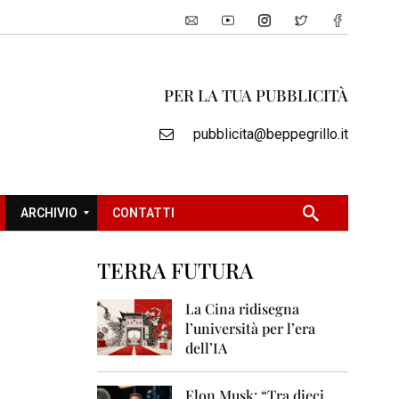
PER LA TUA PUBBLICITÀ
pubblicita@beppegrillo.it
ARCHIVIO
CONTATTI
TERRA FUTURA
2
0
La Cina ridisegna
0
l’università per l’era
5
dell’IA
2
0
Elon Musk: “Tra dieci