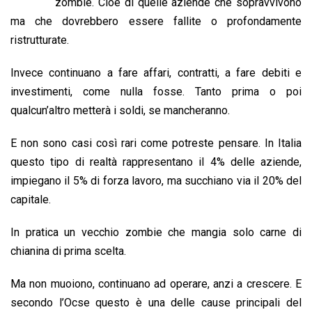
b
s
e
a
l
L
t
zombie. Cioè di quelle aziende che sopravvivono
o
A
d
d
i
ma che dovrebbero essere fallite o profondamente
o
p
I
s
n
ristrutturate.
k
p
n
k
Invece continuano a fare affari, contratti, a fare debiti e
investimenti, come nulla fosse. Tanto prima o poi
qualcun’altro metterà i soldi, se mancheranno.
E non sono casi così rari come potreste pensare. In Italia
questo tipo di realtà rappresentano il 4% delle aziende,
impiegano il 5% di forza lavoro, ma succhiano via il 20% del
capitale.
In pratica un vecchio zombie che mangia solo carne di
chianina di prima scelta.
Ma non muoiono, continuano ad operare, anzi a crescere. E
secondo l’Ocse questo è una delle cause principali del