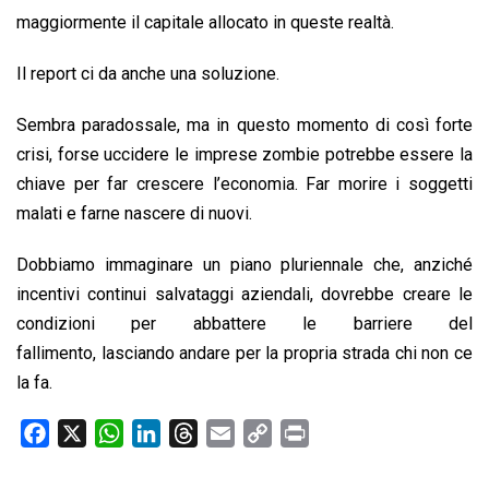
maggiormente il capitale allocato in queste realtà.
Il report ci da anche una soluzione.
Sembra paradossale, ma in questo momento di così forte
crisi, forse uccidere le imprese zombie potrebbe essere la
chiave per far crescere l’economia. Far morire i soggetti
malati e farne nascere di nuovi.
Dobbiamo immaginare un piano pluriennale che, anziché
incentivi continui salvataggi aziendali, dovrebbe creare le
condizioni per abbattere le barriere del
fallimento, lasciando andare per la propria strada chi non ce
la fa.
F
X
W
L
T
E
C
P
a
h
i
h
m
o
r