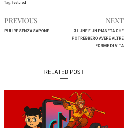
c
a
n
r
a
p
i
Tag:
featured
e
t
k
e
i
y
n
b
s
e
a
l
L
t
PREVIOUS
NEXT
o
A
d
d
i
o
p
I
s
n
PULIRE SENZA SAPONE
3 LUNE E UN PIANETA CHE
k
p
n
k
POTREBBERO AVERE ALTRE
FORME DI VITA
RELATED POST