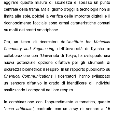
o
A
d
d
i
aggirare queste misure di sicurezza è spesso un punto
o
p
I
s
n
centrale della trama. Ma al giorno d’oggi la tecnologia non si
k
p
n
k
limita alle spie, poiché la verifica delle impronte digitali e il
riconoscimento facciale sono ormai caratteristiche comuni
su molti dei nostri smartphone.
Ora, un team di ricercatori dell’
Institute for Materials
Chemistry and Engineering
dell’Università di Kyushu, in
collaborazione con l’Università di Tokyo, ha sviluppato una
nuova potenziale opzione olfattiva per gli strumenti di
sicurezza biometrica: il respiro. In un rapporto pubblicato su
Chemical Communications,
i ricercatori hanno sviluppato
un sensore olfattivo in grado di identificare gli individui
analizzando i composti nel loro respiro.
In combinazione con l’apprendimento automatico, questo
“naso artificiale”,
costruito con un array di sensori a 16