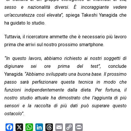
sesso e nazionalità diversi. È incoraggiante vedere
un’accuratezza così elevata”,
spiega Takeshi Yanagida che
ha guidato lo studio.
Tuttavia, il ricercatore ammette che è necessario più lavoro
prima che arrivi sul nostro prossimo smartphone.
“In questo lavoro, abbiamo richiesto ai nostri soggetti di
digiunare sei ore prima del test”,
conclude
Yanagida.
“Abbiamo sviluppato una buona base. Il prossimo
passo sarà perfezionare questa tecnica in modo che
funzioni indipendentemente dalla dieta. Per fortuna, il
nostro studio attuale ha dimostrato che l’aggiunta di più
sensori e la raccolta di più dati può superare questo
ostacolo”.
F
X
W
L
T
E
C
P