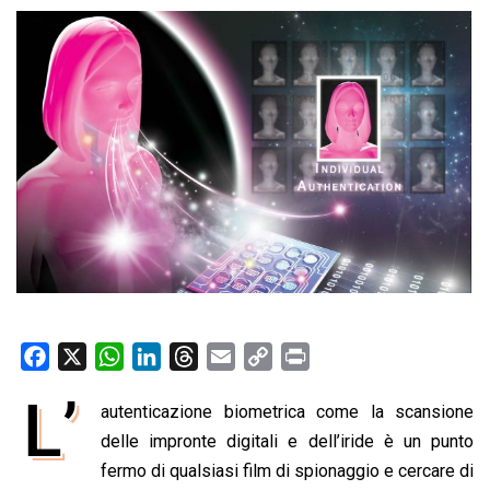
F
X
W
L
T
E
C
P
a
h
i
h
m
o
r
L’
autenticazione biometrica come la scansione
c
a
n
r
a
p
i
e
delle impronte digitali e dell’iride è un punto
t
k
e
i
y
n
b
s
e
a
l
L
t
fermo di qualsiasi film di spionaggio e cercare di