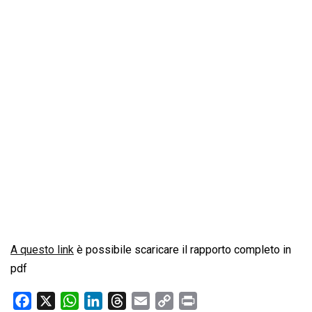
A questo link
è possibile scaricare il rapporto completo in
pdf
F
X
W
L
T
E
C
P