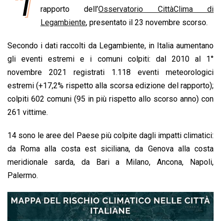
“I
e
rapporto dell’
t
k
e
Osservatorio CittàClima di
i
y
n
b
s
e
a
l
L
t
Legambiente
, presentato il 23 novembre scorso.
o
A
d
d
i
Secondo i dati raccolti da Legambiente, in Italia aumentano
o
p
I
s
n
gli eventi estremi e i comuni colpiti: dal 2010 al 1°
k
p
n
k
novembre 2021 registrati 1.118 eventi meteorologici
estremi (+17,2% rispetto alla scorsa edizione del rapporto);
colpiti 602 comuni (95 in più rispetto allo scorso anno) con
261 vittime.
14 sono le aree del Paese più colpite dagli impatti climatici:
da Roma alla costa est siciliana, da Genova alla costa
meridionale sarda, da Bari a Milano, Ancona, Napoli,
Palermo.