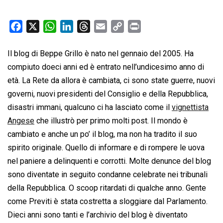
F
X
W
L
T
E
C
P
a
h
i
h
m
o
r
c
a
n
r
a
p
i
Il blog di Beppe Grillo è nato nel gennaio del 2005. Ha
e
t
k
e
i
y
n
compiuto doeci anni ed è entrato nell’undicesimo anno di
b
s
e
a
l
L
t
età. La Rete da allora è cambiata, ci sono state guerre, nuovi
o
A
d
d
i
governi, nuovi presidenti del Consiglio e della Repubblica,
o
p
I
s
n
disastri immani, qualcuno ci ha lasciato come il
vignettista
k
p
n
k
Angese
che illustrò per primo molti post. Il mondo è
cambiato e anche un po’ il blog, ma non ha tradito il suo
spirito originale. Quello di informare e di rompere le uova
nel paniere a delinquenti e corrotti. Molte denunce del blog
sono diventate in seguito condanne celebrate nei tribunali
della Repubblica. O scoop ritardati di qualche anno. Gente
come Previti è stata costretta a sloggiare dal Parlamento.
Dieci anni sono tanti e l’archivio del blog è diventato