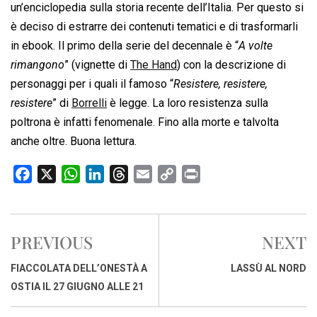
un’enciclopedia sulla storia recente dell’Italia. Per questo si
è deciso di estrarre dei contenuti tematici e di trasformarli
in ebook. Il primo della serie del decennale è “
A volte
rimangono
” (vignette di
The Hand
) con la descrizione di
personaggi per i quali il famoso “
Resistere, resistere,
resistere
” di
Borrelli
è legge. La loro resistenza sulla
poltrona è infatti fenomenale. Fino alla morte e talvolta
anche oltre. Buona lettura.
F
X
W
L
T
E
C
P
a
h
i
h
m
o
r
c
a
n
r
a
p
i
e
t
k
e
i
y
n
PREVIOUS
NEXT
b
s
e
a
l
L
t
o
A
d
d
i
FIACCOLATA DELL’ONESTÀ A
LASSÙ AL NORD
o
p
I
s
n
OSTIA IL 27 GIUGNO ALLE 21
k
p
n
k