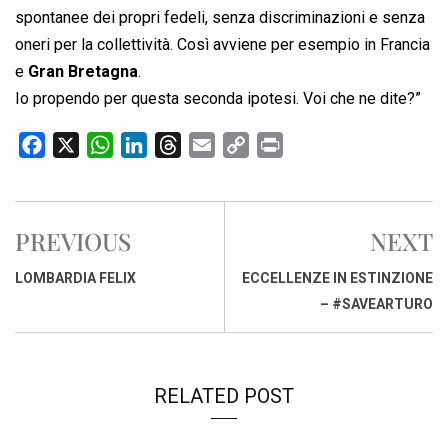
spontanee dei propri fedeli, senza discriminazioni e senza
oneri per la collettività. Così avviene per esempio in Francia
e
Gran Bretagna
.
Io propendo per questa seconda ipotesi. Voi che ne dite?”
F
X
W
L
T
E
C
P
a
h
i
h
m
o
r
c
a
n
r
a
p
i
e
t
k
e
i
y
n
PREVIOUS
NEXT
b
s
e
a
l
L
t
o
A
d
d
i
LOMBARDIA FELIX
ECCELLENZE IN ESTINZIONE
o
p
I
s
n
– #SAVEARTURO
k
p
n
k
RELATED POST