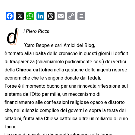
F
X
W
L
T
E
C
P
a
h
i
h
m
o
r
d
i Piero Ricca
c
a
n
r
a
p
i
e
t
k
e
i
y
n
“Caro Beppe e cari Amici del Blog,
b
s
e
a
l
L
t
è tornato alla ribalta delle cronache in questi giorni il deficit
o
A
d
d
i
di trasparenza (chiamiamolo pudicamente così) dei vertici
o
p
I
s
n
della
Chiesa cattolica
nella gestione delle ingenti risorse
k
p
n
k
economiche che le vengono donate dai fedeli.
Forse è il momento buono per una rinnovata riflessione sul
sistema dell’Otto per mille, un meccanismo di
finanziamento alle confessioni religiose opaco e distorto
che, nel silenzio complice dei governi e sopra la testa dei
cittadini, frutta alla Chiesa cattolica oltre un
miliardo di euro
l’anno.
Un caso di scuola di disonestà intrinseca alla legge.