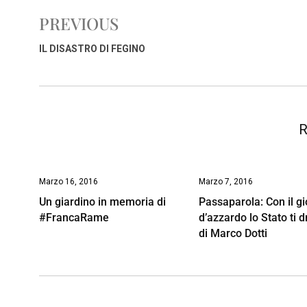
e
t
k
e
i
y
n
PREVIOUS
b
s
e
a
l
L
t
o
A
d
d
i
IL DISASTRO DI FEGINO
o
p
I
s
n
k
p
n
k
R
Marzo 16, 2016
Marzo 7, 2016
Un giardino in memoria di
Passaparola: Con il g
#FrancaRame
d’azzardo lo Stato ti 
di Marco Dotti