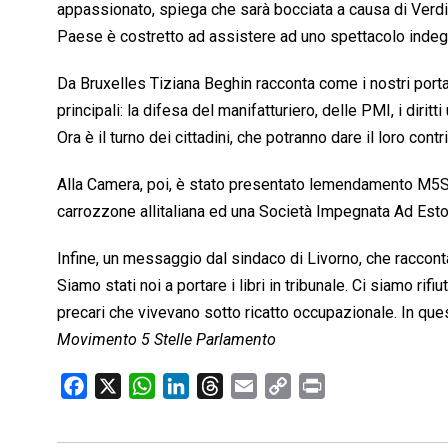
appassionato, spiega che sarà bocciata a causa di Verdini,
Paese è costretto ad assistere ad uno spettacolo indegno
Da Bruxelles Tiziana Beghin racconta come i nostri porta
principali: la difesa del manifatturiero, delle PMI, i dirit
Ora è il turno dei cittadini, che potranno dare il loro co
Alla Camera, poi, è stato presentato lemendamento M5S a
carrozzone allitaliana ed una Società Impegnata Ad Estor
Infine, un messaggio dal sindaco di Livorno, che raccont
Siamo stati noi a portare i libri in tribunale. Ci siamo rif
precari che vivevano sotto ricatto occupazionale. In qu
Movimento 5 Stelle Parlamento
F
X
W
L
T
E
C
P
a
h
i
h
m
o
r
c
a
n
r
a
p
i