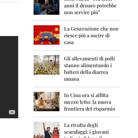
0
anni il denaro potrebbe
6
non servire più”
2
0
La Generazione che non
0
7
riesce più a uscire di
casa
2
0
0
Gli allevamenti di polli
8
stanno alimentando i
batteri della diarrea
2
umana
0
0
9
In Cina ora si affitta
mezzo letto: la nuova
2
frontiera del risparmio
0
1
0
La rivolta degli
scarafaggi: i giovani
2