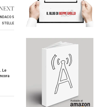
NEXT
INDACO 5
STELLE
. Le
ncora