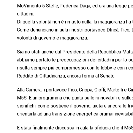
MoVimento 5 Stelle, Federica Daga, ed era una legge per r
cittadini.
Di quella volontà non è rimasto nulla: la maggioranza ha to
Come denunciano in aula i nostri portavoce DIncà, Fico, D
volontà di governo e maggioranza.
Siamo stati anche dal Presidente della Repubblica Mattar
abbiamo portato le preoccupazioni dei cittadini per lo sc
risulta sempre più compromesso con le lobby e con i con
Reddito di Cittadinanza, ancora ferma al Senato.
Alla Camera, i portavoce Fico, Crippa, Cioffi, Martelli e
M5S. E un programma che punta sulle rinnovabili e sullu
significhi, come sostiene il governo, aiutare ancora le tri
orientarla ad una transizione energetica oramai inevitabil
E stata finalmente discussa in aula la sfiducia che il M5