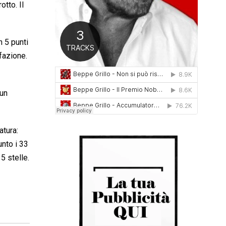
otto. Il
0
1
6
n 5 punti
ffazione.
 un
atura:
unto i 33
 stelle.