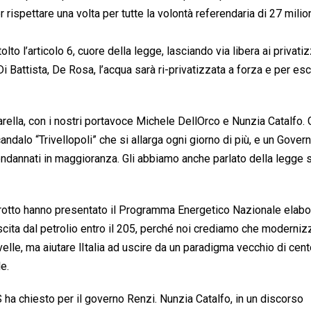
ispettare una volta per tutte la volontà referendaria di 27 milion
lto l’articolo 6, cuore della legge, lasciando via libera ai privatiz
i Battista, De Rosa, l’acqua sarà ri-privatizzata a forza e per es
ella, con i nostri portavoce Michele DellOrco e Nunzia Catalfo. G
andalo “Trivellopoli” che si allarga ogni giorno di più, e un Gover
dannati in maggioranza. Gli abbiamo anche parlato della legge s
 Girotto hanno presentato il Programma Energetico Nazionale elabo
scita dal petrolio entro il 205, perché noi crediamo che moderniz
velle, ma aiutare lItalia ad uscire da un paradigma vecchio di cent
e.
S ha chiesto per il governo Renzi. Nunzia Catalfo, in un discorso