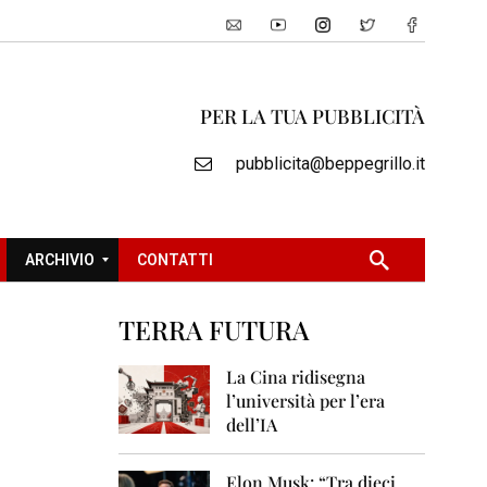
PER LA TUA PUBBLICITÀ
pubblicita@beppegrillo.it
ARCHIVIO
CONTATTI
TERRA FUTURA
2
0
La Cina ridisegna
0
l’università per l’era
5
dell’IA
2
0
Elon Musk: “Tra dieci