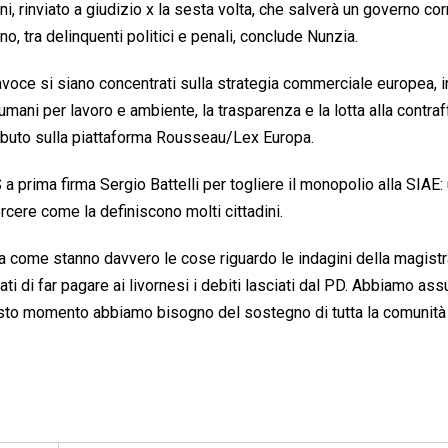
 rinviato a giudizio x la sesta volta, che salverà un governo corr
, tra delinquenti politici e penali, conclude Nunzia.
voce si siano concentrati sulla strategia commerciale europea, i
ti umani per lavoro e ambiente, la trasparenza e la lotta alla contra
ntributo sulla piattaforma Rousseau/Lex Europa.
 prima firma Sergio Battelli per togliere il monopolio alla SIAE:
cere come la definiscono molti cittadini.
a come stanno davvero le cose riguardo le indagini della magistr
iutati di far pagare ai livornesi i debiti lasciati dal PD. Abbiamo ass
esto momento abbiamo bisogno del sostegno di tutta la comunità 5