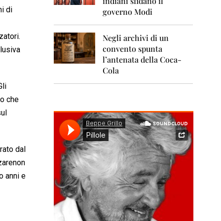
indiani sfidano il
0
1
i di
governo Modi
1
zatori.
Negli archivi di un
2
0
convento spunta
clusiva
1
l’antenata della Coca-
2
Cola
2
li
0
no che
1
3
ul
2
0
1
rato dal
4
zarenon
2
o anni e
0
1
5
2