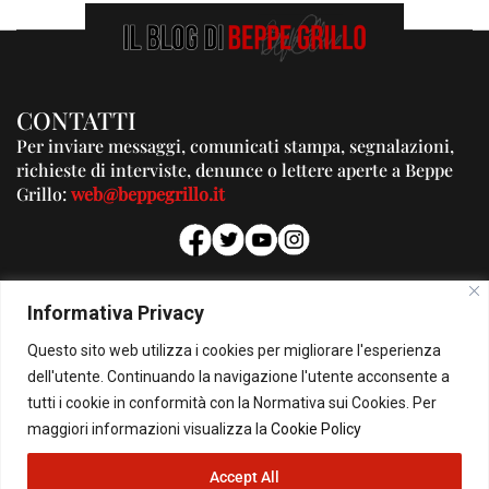
CONTATTI
Per inviare messaggi, comunicati stampa, segnalazioni,
richieste di interviste, denunce o lettere aperte a Beppe
Grillo:
web@beppegrillo.it
PUBBLICITA'
Informativa Privacy
Per la tua pubblicità su questo Blog:
Questo sito web utilizza i cookies per migliorare l'esperienza
pubblicita@beppegrillo.it
dell'utente. Continuando la navigazione l'utente acconsente a
tutti i cookie in conformità con la Normativa sui Cookies. Per
HOMEPAGE
COOKIE POLICY
PRIVACY POLICY
CONTATTI
maggiori informazioni visualizza la
Cookie Policy
Accept All
© Copyright 2026 - Il Blog di Beppe Grillo. All Rights Reserved - Powered by