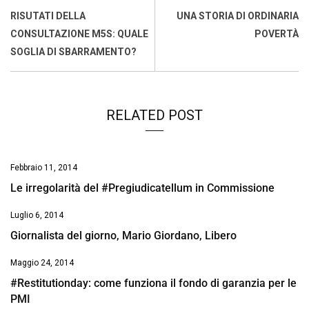
o
A
d
d
i
RISUTATI DELLA
UNA STORIA DI ORDINARIA
o
p
I
s
n
CONSULTAZIONE M5S: QUALE
POVERTÀ
k
p
n
k
SOGLIA DI SBARRAMENTO?
RELATED POST
Febbraio 11, 2014
Le irregolarità del #Pregiudicatellum in Commissione
Luglio 6, 2014
Giornalista del giorno, Mario Giordano, Libero
Maggio 24, 2014
#Restitutionday: come funziona il fondo di garanzia per le
PMI