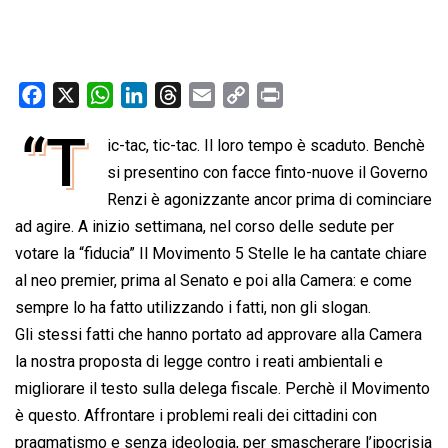
F
X
W
L
T
E
C
P
a
h
i
h
m
o
r
“T
ic-tac, tic-tac. Il loro tempo è scaduto. Benchè
c
a
n
r
a
p
i
e
si presentino con facce finto-nuove il Governo
t
k
e
i
y
n
b
s
e
a
l
L
t
Renzi è agonizzante ancor prima di cominciare
o
A
d
d
i
ad agire. A inizio settimana, nel corso delle sedute per
o
p
I
s
n
votare la “fiducia” Il Movimento 5 Stelle le ha cantate chiare
k
p
n
k
al neo premier, prima al Senato e poi alla Camera: e come
sempre lo ha fatto utilizzando i fatti, non gli slogan.
Gli stessi fatti che hanno portato ad approvare alla Camera
la nostra proposta di legge contro i reati ambientali e
migliorare il testo sulla delega fiscale. Perchè il Movimento
è questo. Affrontare i problemi reali dei cittadini con
pragmatismo e senza ideologia, per smascherare l’ipocrisia