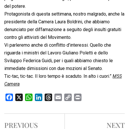
del potere.
Protagonista di questa settimana, nostro malgrado, anche la
presidente della Camera Laura Boldrini, che abbiamo
denunciato per diffamazione a seguito degli insulti gratuiti
contro gli attivisti del Movimento.
Vi parleremo anche di conflitto d’interessi. Quello che
riguarda i ministri del Lavoro Giuliano Poletti e dello
Sviluppo Federica Guidi, per i quali abbiamo chiesto le
immediate dimissioni con due mozioni al Senato.
Tic-tac, tic-tac. Il loro tempo è scaduto. In alto i cuori.”
M5S
Camera
F
X
W
L
T
E
C
P
a
h
i
h
m
o
r
c
a
n
r
a
p
i
e
t
k
e
i
y
n
PREVIOUS
NEXT
b
s
e
a
l
L
t