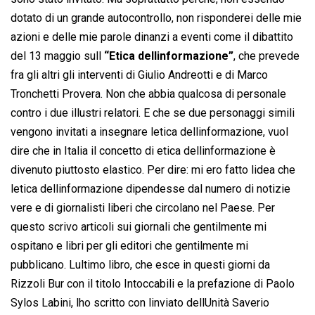
dotato di un grande autocontrollo, non risponderei delle mie
azioni e delle mie parole dinanzi a eventi come il dibattito
del 13 maggio sull
“Etica dellinformazione”
, che prevede
fra gli altri gli interventi di Giulio Andreotti e di Marco
Tronchetti Provera. Non che abbia qualcosa di personale
contro i due illustri relatori. E che se due personaggi simili
vengono invitati a insegnare letica dellinformazione, vuol
dire che in Italia il concetto di etica dellinformazione è
divenuto piuttosto elastico. Per dire: mi ero fatto lidea che
letica dellinformazione dipendesse dal numero di notizie
vere e di giornalisti liberi che circolano nel Paese. Per
questo scrivo articoli sui giornali che gentilmente mi
ospitano e libri per gli editori che gentilmente mi
pubblicano. Lultimo libro, che esce in questi giorni da
Rizzoli Bur con il titolo Intoccabili e la prefazione di Paolo
Sylos Labini, lho scritto con linviato dellUnità Saverio