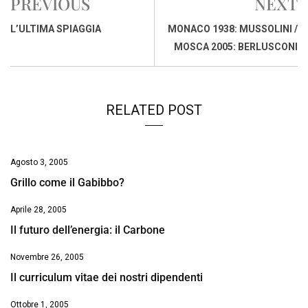
PREVIOUS
NEXT
b
s
e
a
l
L
t
o
A
d
d
i
L’ULTIMA SPIAGGIA
MONACO 1938: MUSSOLINI /
o
p
I
s
n
MOSCA 2005: BERLUSCONI
k
p
n
k
RELATED POST
Agosto 3, 2005
Grillo come il Gabibbo?
Aprile 28, 2005
Il futuro dell’energia: il Carbone
Novembre 26, 2005
Il curriculum vitae dei nostri dipendenti
Ottobre 1, 2005