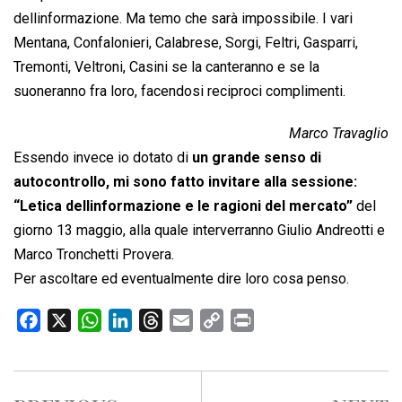
dellinformazione. Ma temo che sarà impossibile. I vari
Mentana, Confalonieri, Calabrese, Sorgi, Feltri, Gasparri,
Tremonti, Veltroni, Casini se la canteranno e se la
suoneranno fra loro, facendosi reciproci complimenti.
Marco Travaglio
Essendo invece io dotato di
un grande senso di
autocontrollo, mi sono fatto invitare alla sessione:
“Letica dellinformazione e le ragioni del mercato”
del
giorno 13 maggio, alla quale interverranno Giulio Andreotti e
Marco Tronchetti Provera.
Per ascoltare ed eventualmente dire loro cosa penso.
F
X
W
L
T
E
C
P
a
h
i
h
m
o
r
c
a
n
r
a
p
i
e
t
k
e
i
y
n