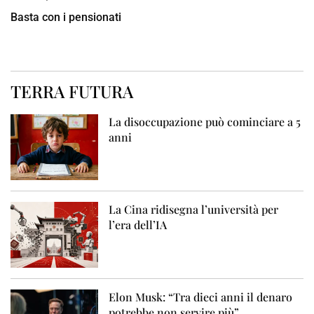
Basta con i pensionati
TERRA FUTURA
La disoccupazione può cominciare a 5
anni
La Cina ridisegna l’università per
l’era dell’IA
Elon Musk: “Tra dieci anni il denaro
potrebbe non servire più”