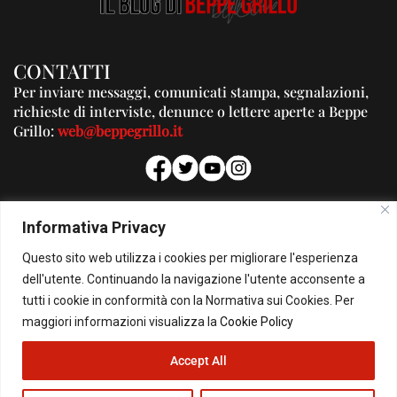
CONTATTI
Per inviare messaggi, comunicati stampa, segnalazioni,
richieste di interviste, denunce o lettere aperte a Beppe
Grillo:
web@beppegrillo.it
PUBBLICITA'
Informativa Privacy
Per la tua pubblicità su questo Blog:
Questo sito web utilizza i cookies per migliorare l'esperienza
pubblicita@beppegrillo.it
dell'utente. Continuando la navigazione l'utente acconsente a
tutti i cookie in conformità con la Normativa sui Cookies. Per
HOMEPAGE
COOKIE POLICY
PRIVACY POLICY
CONTATTI
maggiori informazioni visualizza la
Cookie Policy
Accept All
© Copyright 2026 - Il Blog di Beppe Grillo. All Rights Reserved - Powered by
happygrafic.com