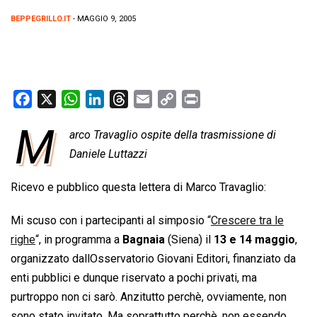
BEPPEGRILLO.IT
- MAGGIO 9, 2005
F
X
W
L
T
E
C
P
a
h
i
h
m
o
r
M
arco Travaglio ospite della trasmissione di
c
a
n
r
a
p
i
e
Daniele Luttazzi
t
k
e
i
y
n
b
s
e
a
l
L
t
Ricevo e pubblico questa lettera di Marco Travaglio:
o
A
d
d
i
o
p
I
s
n
Mi scuso con i partecipanti al simposio
“
Crescere tra le
k
p
n
k
righe
“
, in programma a
Bagnaia
(Siena) il
13 e 14 maggio
,
organizzato dallOsservatorio Giovani Editori, finanziato da
enti pubblici e dunque riservato a pochi privati, ma
purtroppo non ci sarò. Anzitutto perchè, ovviamente, non
sono stato invitato. Ma soprattutto perchè, non essendo