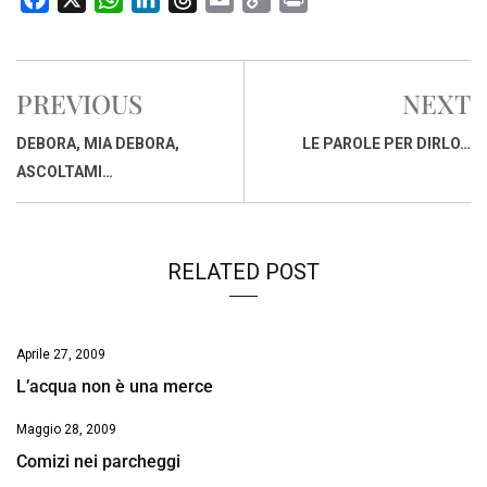
a
h
i
h
m
o
r
c
a
n
r
a
p
i
e
t
k
e
i
y
n
PREVIOUS
NEXT
b
s
e
a
l
L
t
o
A
d
d
i
DEBORA, MIA DEBORA,
LE PAROLE PER DIRLO…
o
p
I
s
n
ASCOLTAMI…
k
p
n
k
RELATED POST
Aprile 27, 2009
L’acqua non è una merce
Maggio 28, 2009
Comizi nei parcheggi