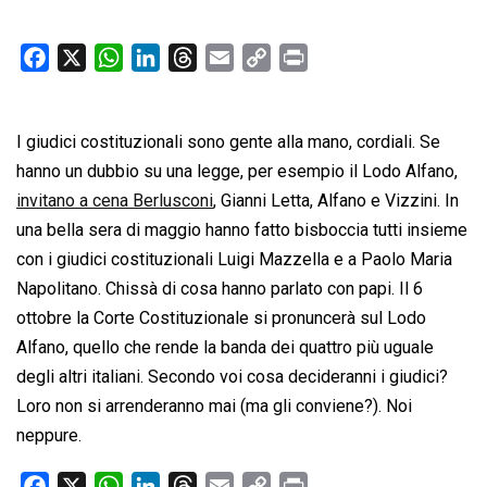
F
X
W
L
T
E
C
P
a
h
i
h
m
o
r
c
a
n
r
a
p
i
I giudici costituzionali sono gente alla mano, cordiali. Se
e
t
k
e
i
y
n
b
s
e
a
l
L
t
hanno un dubbio su una legge, per esempio il Lodo Alfano,
o
A
d
d
i
invitano a cena Berlusconi
, Gianni Letta, Alfano e Vizzini. In
o
p
I
s
n
una bella sera di maggio hanno fatto bisboccia tutti insieme
k
p
n
k
con i giudici costituzionali Luigi Mazzella e a Paolo Maria
Napolitano. Chissà di cosa hanno parlato con papi. Il 6
ottobre la Corte Costituzionale si pronuncerà sul Lodo
Alfano, quello che rende la banda dei quattro più uguale
degli altri italiani. Secondo voi cosa decideranni i giudici?
Loro non si arrenderanno mai (ma gli conviene?). Noi
neppure.
F
X
W
L
T
E
C
P