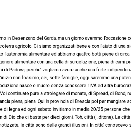
avamo in Desenzano del Garda, ma un giorno avemmo l’occasione c
troterra agricolo. Ci siamo organizzati bene e con l’aiuto di una s
nto l’autonomia alimentare ed abbiamo quattro botti piene di circ
 genere alimentare con una cella di surgelazione, piena di carni p
 Uni di Padova, perche’ vogliamo avere anche una forte indipenden
’inizio non fossimo, sei, sette famiglie, oggi saremmo una poten
a produzione nasce e muore senza conoscere l’IVA ed altra burocra
. Voi continuate pure a strolegare di monate, di Spread, di Bond, n
cia piena, piena. Qui in provincia di Brescia poi per mangiare s
e di legna ed ogni sabato invitiamo in media 20/25 persone che
 di Dio che ci basta per dieci giorni. Toh, città (…ditone), Le citt
pnotizzate, le città sono delle grandi illusioni. In citta’ conoscevo 