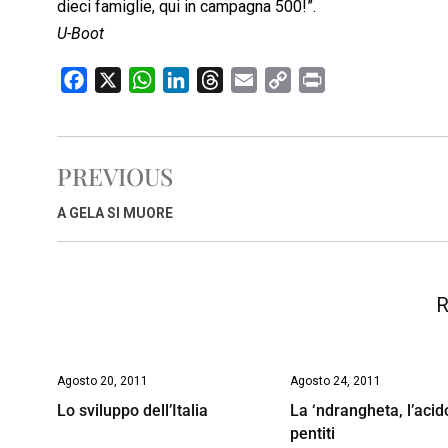
dieci famiglie, qui in campagna 500!”.
U-Boot
F
X
W
L
T
E
C
P
a
h
i
h
m
o
r
c
a
n
r
a
p
i
e
t
k
e
i
y
n
PREVIOUS
b
s
e
a
l
L
t
o
A
d
d
i
A GELA SI MUORE
o
p
I
s
n
k
p
n
k
R
Agosto 20, 2011
Agosto 24, 2011
Lo sviluppo dell’Italia
La ‘ndrangheta, l’acido
pentiti