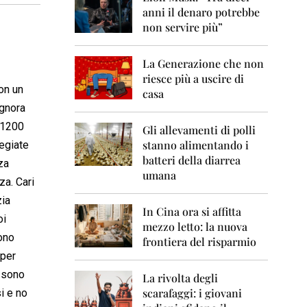
0
anni il denaro potrebbe
6
non servire più”
2
0
La Generazione che non
0
7
riesce più a uscire di
on un
casa
2
ignora
0
a 1200
0
Gli allevamenti di polli
8
stanno alimentando i
regiate
batteri della diarrea
za
2
umana
0
za. Cari
0
zia
9
In Cina ora si affitta
oi
mezzo letto: la nuova
2
ono
frontiera del risparmio
0
 per
1
0
à sono
La rivolta degli
scarafaggi: i giovani
si e no
2