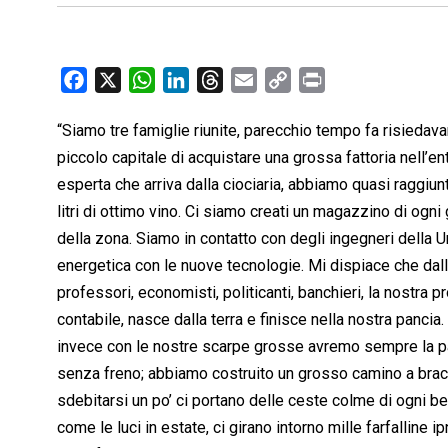
F
X
W
L
T
E
C
P
a
h
i
h
m
o
r
“Siamo tre famiglie riunite, parecchio tempo fa risied
c
a
n
r
a
p
i
piccolo capitale di acquistare una grossa fattoria nell’en
e
t
k
e
i
y
n
b
s
e
a
l
L
t
esperta che arriva dalla ciociaria, abbiamo quasi raggiu
o
A
d
d
i
litri di ottimo vino. Ci siamo creati un magazzino di ogni
o
p
I
s
n
della zona. Siamo in contatto con degli ingegneri della
k
p
n
k
energetica con le nuove tecnologie. Mi dispiace che dall
professori, economisti, politicanti, banchieri, la nostr
contabile, nasce dalla terra e finisce nella nostra pancia
invece con le nostre scarpe grosse avremo sempre la pan
senza freno; abbiamo costruito un grosso camino a brac
sdebitarsi un po’ ci portano delle ceste colme di ogni ben
come le luci in estate, ci girano intorno mille farfalline i