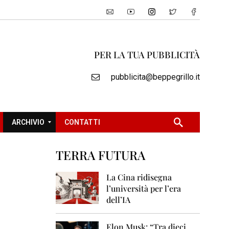
PER LA TUA PUBBLICITÀ
pubblicita@beppegrillo.it
ARCHIVIO
CONTATTI
TERRA FUTURA
2
0
La Cina ridisegna
0
l’università per l’era
5
dell’IA
2
0
Elon Musk: “Tra dieci