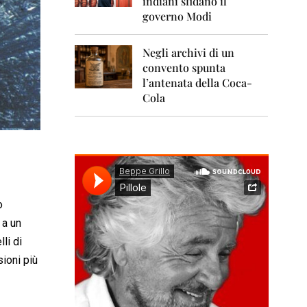
indiani sfidano il
0
1
governo Modi
1
Negli archivi di un
2
0
convento spunta
1
l’antenata della Coca-
2
Cola
2
0
1
3
2
0
1
o
4
 a un
li di
2
0
sioni più
1
5
2