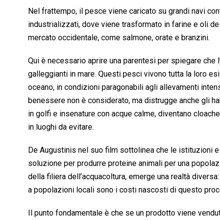
Nel frattempo, il pesce viene caricato su grandi navi co
industrializzati, dove viene trasformato in farine e oli d
mercato occidentale, come salmone, orate e branzini.
Qui è necessario aprire una parentesi per spiegare che l’
galleggianti in mare. Questi pesci vivono tutta la loro es
oceano, in condizioni paragonabili agli allevamenti intens
benessere non è considerato, ma distrugge anche gli habi
in golfi e insenature con acque calme, diventano cloache a
in luoghi da evitare.
De Augustinis nel suo film sottolinea che le istituzion
soluzione per produrre proteine animali per una popolazi
della filiera dell’acquacoltura, emerge una realtà diversa
a popolazioni locali sono i costi nascosti di questo pro
Il punto fondamentale è che se un prodotto viene vendut