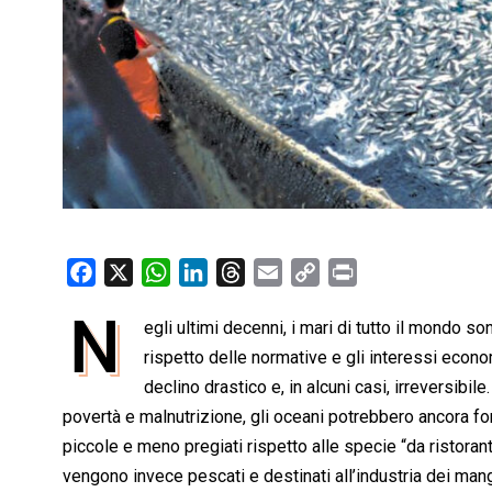
F
X
W
L
T
E
C
P
a
h
i
h
m
o
r
N
egli ultimi decenni, i mari di tutto il mondo s
c
a
n
r
a
p
i
e
rispetto delle normative e gli interessi econom
t
k
e
i
y
n
b
s
e
a
l
L
t
declino drastico e, in alcuni casi, irreversibil
o
A
d
d
i
povertà e malnutrizione, gli oceani potrebbero ancora for
o
p
I
s
n
piccole e meno pregiati rispetto alle specie “da ristorante
k
p
n
k
vengono invece pescati e destinati all’industria dei mangim