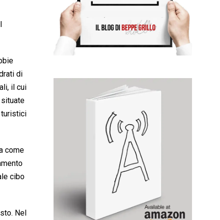
l
bbie
rati di
i, il cui
 situate
turistici
ura come
namento
ale cibo
sto. Nel