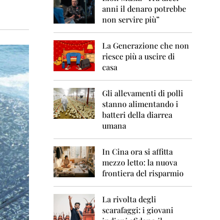
0
anni il denaro potrebbe
6
non servire più”
2
0
La Generazione che non
0
7
riesce più a uscire di
casa
2
0
0
Gli allevamenti di polli
8
stanno alimentando i
batteri della diarrea
2
umana
0
0
9
In Cina ora si affitta
mezzo letto: la nuova
2
frontiera del risparmio
0
1
0
La rivolta degli
scarafaggi: i giovani
2