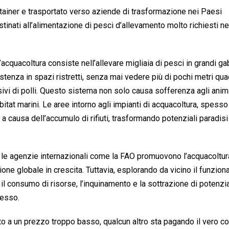
ntainer e trasportato verso aziende di trasformazione nei Paesi
estinati all’alimentazione di pesci d’allevamento molto richiesti ne
acquacoltura consiste nell’allevare migliaia di pesci in grandi ga
istenza in spazi ristretti, senza mai vedere più di pochi metri quad
ivi di polli. Questo sistema non solo causa sofferenza agli animal
tat marini. Le aree intorno agli impianti di acquacoltura, spesso
 causa dell’accumulo di rifiuti, trasformando potenziali paradisi 
i e le agenzie internazionali come la FAO promuovono l’acquacolt
one globale in crescita. Tuttavia, esplorando da vicino il funzio
: il consumo di risorse, l’inquinamento e la sottrazione di potenzi
cesso.
o a un prezzo troppo basso, qualcun altro sta pagando il vero co