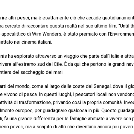
re altri pesci, ma è esattamente ciò che accade quotidianament
 cercato di raccontare questa realtà nel suo ultimo film, “Until t
anta-apocalittico di Wim Wenders, è stato premiato con l’Environme
ttato nei cinema italiani.
nis ha esplorato attraverso un viaggio che parte dall’Italia e attr
arrivare all’estremo sud del Cile. È da qui che partono le grandi nav
ontiera del saccheggio dei mari.
rti del mondo, come al largo delle coste del Senegal, dove il gio
vivono di pesca. In questi luoghi, i pescatori locali non vendono
attività di trasformazione, privando così la propria comunità. Inve
almente europee, per guadagnare qualcosa in più. Questo guadag
fa una grande differenza per le famiglie abituate a vivere con p
eno poveri, ma a scapito di altri che diventano ancora più poveri.