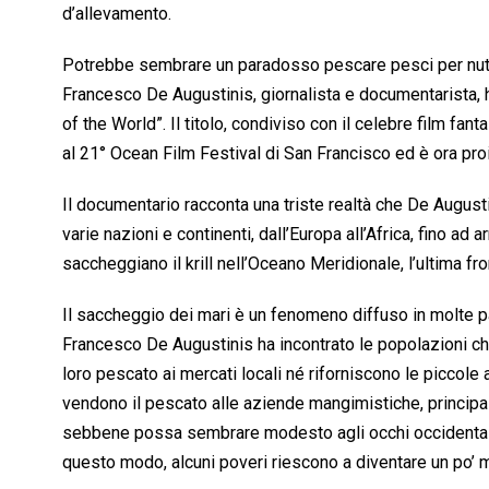
d’allevamento.
Potrebbe sembrare un paradosso pescare pesci per nutri
Francesco De Augustinis, giornalista e documentarista, ha
of the World”. Il titolo, condiviso con il celebre film f
al 21° Ocean Film Festival di San Francisco ed è ora proie
Il documentario racconta una triste realtà che De Augusti
varie nazioni e continenti, dall’Europa all’Africa, fino ad 
saccheggiano il krill nell’Oceano Meridionale, l’ultima fr
Il saccheggio dei mari è un fenomeno diffuso in molte pa
Francesco De Augustinis ha incontrato le popolazioni che 
loro pescato ai mercati locali né riforniscono le piccole 
vendono il pescato alle aziende mangimistiche, princip
sebbene possa sembrare modesto agli occhi occidentali, 
questo modo, alcuni poveri riescono a diventare un po’ m