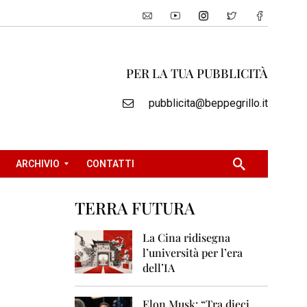
PER LA TUA PUBBLICITÀ
pubblicita@beppegrillo.it
ARCHIVIO
CONTATTI
TERRA FUTURA
2
0
La Cina ridisegna
0
l’università per l’era
5
dell’IA
2
0
Elon Musk: “Tra dieci