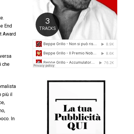
0
1
6
e.
he End
nt Award
aversa
i che
rnalista
 più il
ce,
no,
oco. In