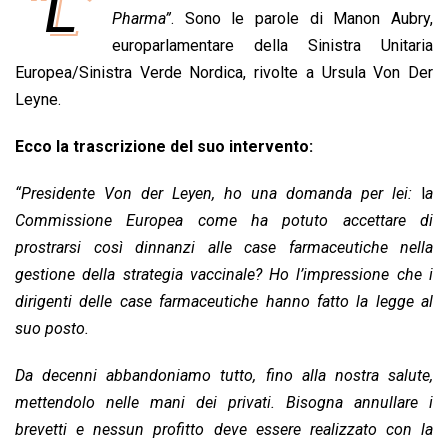
“L’
e
Pharma”
t
k
. Sono le parole di Manon Aubry,
e
i
y
n
b
s
e
a
l
L
t
europarlamentare della Sinistra Unitaria
o
A
d
d
i
Europea/Sinistra Verde Nordica, rivolte a Ursula Von Der
o
p
I
s
n
Leyne.
k
p
n
k
Ecco la trascrizione del suo intervento:
“Presidente Von der Leyen, ho una domanda per lei:
l
a
Commissione Europea come ha potuto accettare di
prostrarsi così dinnanzi alle case farmaceutiche nella
gestione della strategia vaccinale? Ho l’impressione che i
dirigenti delle case farmaceutiche hanno fatto la legge al
suo posto.
Da decenni abbandoniamo tutto, fino alla nostra salute,
mettendolo nelle mani dei privati. Bisogna annullare i
brevetti e nessun profitto deve essere realizzato con la