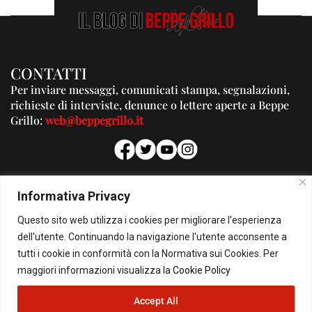
CONTATTI
Per inviare messaggi, comunicati stampa, segnalazioni,
richieste di interviste, denunce o lettere aperte a Beppe
Grillo:
web@beppegrillo.it
PUBBLICITA'
Informativa Privacy
Per la tua pubblicità su questo Blog:
Questo sito web utilizza i cookies per migliorare l'esperienza
pubblicita@beppegrillo.it
dell'utente. Continuando la navigazione l'utente acconsente a
tutti i cookie in conformità con la Normativa sui Cookies. Per
HOMEPAGE
COOKIE POLICY
PRIVACY POLICY
CONTATTI
maggiori informazioni visualizza la
Cookie Policy
Accept All
© Copyright 2026 - Il Blog di Beppe Grillo. All Rights Reserved - Powered by