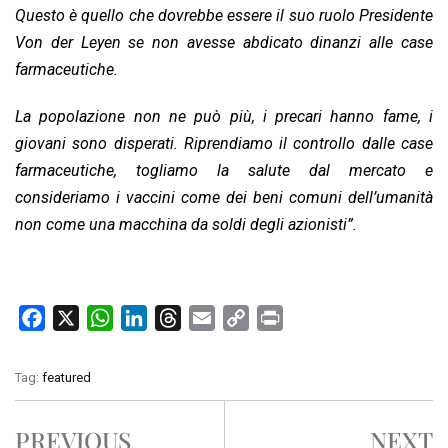
Questo è quello che dovrebbe essere il suo ruolo Presidente
Von der Leyen se non avesse abdicato dinanzi alle case
farmaceutiche.
La popolazione non ne può più, i precari hanno fame, i
giovani sono disperati. Riprendiamo il controllo dalle case
farmaceutiche, togliamo la salute dal mercato e
consideriamo i vaccini come dei beni comuni dell’umanità
non come una macchina da soldi degli azionisti”.
F
X
W
L
T
E
C
P
a
h
i
h
m
o
r
c
a
n
r
a
p
i
Tag:
featured
e
t
k
e
i
y
n
b
s
e
a
l
L
t
PREVIOUS
NEXT
o
A
d
d
i