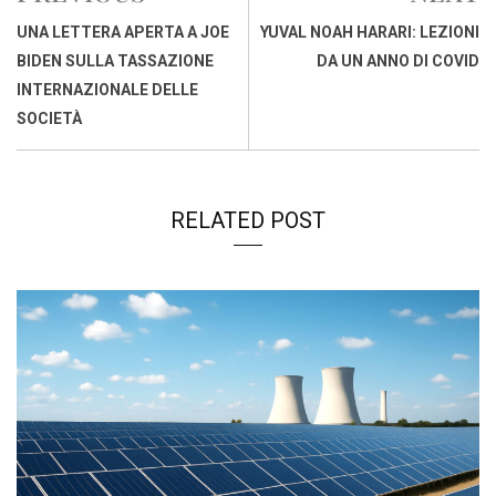
o
p
I
s
n
UNA LETTERA APERTA A JOE
YUVAL NOAH HARARI: LEZIONI
k
p
n
k
BIDEN SULLA TASSAZIONE
DA UN ANNO DI COVID
INTERNAZIONALE DELLE
SOCIETÀ
RELATED POST