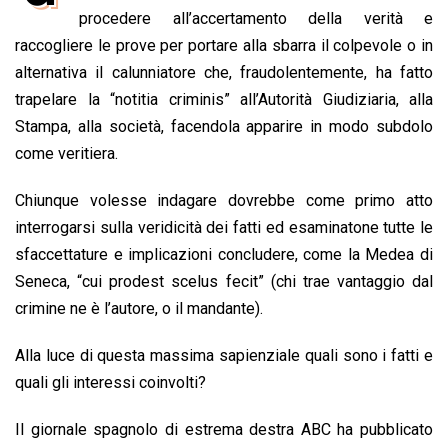
b
s
e
a
l
L
t
procedere all’accertamento della verità e
o
A
d
d
i
raccogliere le prove per portare alla sbarra il colpevole o in
o
p
I
s
n
alternativa il calunniatore che, fraudolentemente, ha fatto
k
p
n
k
trapelare la “notitia criminis” all’Autorità Giudiziaria, alla
Stampa, alla società, facendola apparire in modo subdolo
come veritiera.
Chiunque volesse indagare dovrebbe come primo atto
interrogarsi sulla veridicità dei fatti ed esaminatone tutte le
sfaccettature e implicazioni concludere, come la Medea di
Seneca, “cui prodest scelus fecit” (chi trae vantaggio dal
crimine ne è l’autore, o il mandante).
Alla luce di questa massima sapienziale quali sono i fatti e
quali gli interessi coinvolti?
Il giornale spagnolo di estrema destra ABC ha pubblicato