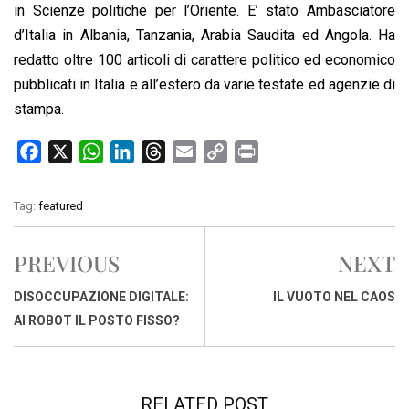
in Scienze politiche per l’Oriente. E’ stato Ambasciatore
d’Italia in Albania, Tanzania, Arabia Saudita ed Angola. Ha
redatto oltre 100 articoli di carattere politico ed economico
pubblicati in Italia e all’estero da varie testate ed agenzie di
stampa.
F
X
W
L
T
E
C
P
a
h
i
h
m
o
r
c
a
n
r
a
p
i
Tag:
featured
e
t
k
e
i
y
n
b
s
e
a
l
L
t
PREVIOUS
NEXT
o
A
d
d
i
o
p
I
s
n
DISOCCUPAZIONE DIGITALE:
IL VUOTO NEL CAOS
k
p
n
k
AI ROBOT IL POSTO FISSO?
RELATED POST