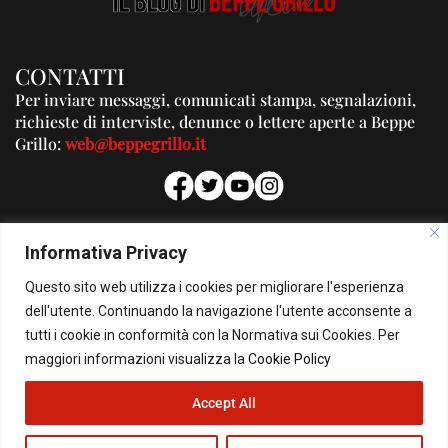
CONTATTI
Per inviare messaggi, comunicati stampa, segnalazioni,
richieste di interviste, denunce o lettere aperte a Beppe
Grillo:
web@beppegrillo.it
PUBBLICITA'
Informativa Privacy
Per la tua pubblicità su questo Blog:
Questo sito web utilizza i cookies per migliorare l'esperienza
pubblicita@beppegrillo.it
dell'utente. Continuando la navigazione l'utente acconsente a
tutti i cookie in conformità con la Normativa sui Cookies. Per
HOMEPAGE
COOKIE POLICY
PRIVACY POLICY
CONTATTI
maggiori informazioni visualizza la
Cookie Policy
Accept All
© Copyright 2026 - Il Blog di Beppe Grillo. All Rights Reserved - Powered by
happygrafic.com