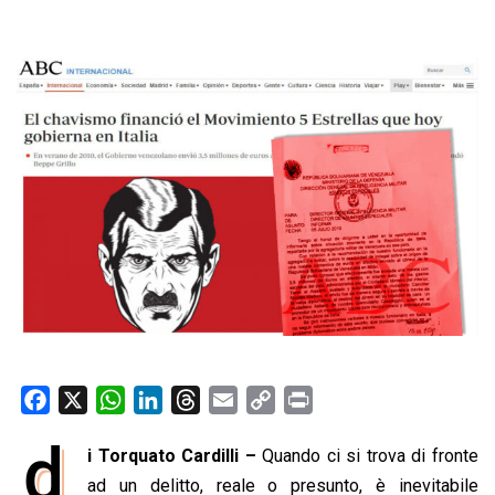
F
X
W
L
T
E
C
P
a
h
i
h
m
o
r
d
i Torquato Cardilli –
Quando ci si trova di fronte
c
a
n
r
a
p
i
e
ad un delitto, reale o presunto, è inevitabile
t
k
e
i
y
n