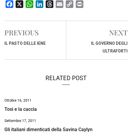
F
X
W
L
T
E
C
P
a
h
i
h
m
o
r
c
a
n
r
a
p
i
e
t
k
e
i
y
n
PREVIOUS
NEXT
b
s
e
a
l
L
t
o
A
d
d
i
IL PASTO DELLE IENE
IL GOVERNO DEGLI
o
p
I
s
n
ULTRAFORTI
k
p
n
k
RELATED POST
Ottobre 16, 2011
Tosi e la caccia
Settembre 17, 2011
Gli italiani dimenticati della Savina Caylyn