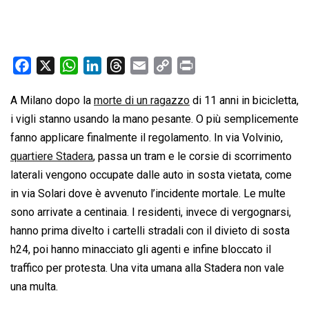
F
X
W
L
T
E
C
P
a
h
i
h
m
o
r
A Milano dopo la
morte di un ragazzo
di 11 anni in bicicletta,
c
a
n
r
a
p
i
i vigli stanno usando la mano pesante. O più semplicemente
e
t
k
e
i
y
n
b
s
e
a
l
L
t
fanno applicare finalmente il regolamento. In via Volvinio,
o
A
d
d
i
quartiere Stadera
, passa un tram e le corsie di scorrimento
o
p
I
s
n
laterali vengono occupate dalle auto in sosta vietata, come
k
p
n
k
in via Solari dove è avvenuto l’incidente mortale. Le multe
sono arrivate a centinaia. I residenti, invece di vergognarsi,
hanno prima divelto i cartelli stradali con il divieto di sosta
h24, poi hanno minacciato gli agenti e infine bloccato il
traffico per protesta. Una vita umana alla Stadera non vale
una multa.