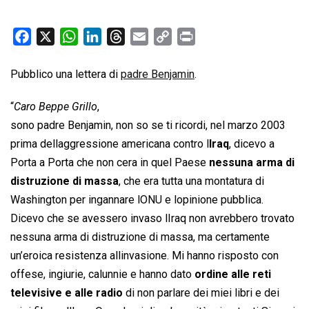
F
X
W
L
T
E
C
P
a
h
i
h
m
o
r
c
a
n
r
a
p
i
Pubblico una lettera di
padre Benjamin
.
e
t
k
e
i
y
n
“
Caro Beppe Grillo
,
b
s
e
a
l
L
t
sono padre Benjamin, non so se ti ricordi, nel marzo 2003
o
A
d
d
i
prima dellaggressione americana contro l
o
p
I
s
n
Iraq
, dicevo a
k
p
n
k
Porta a Porta che non cera in quel Paese
nessuna arma di
distruzione di massa
, che era tutta una montatura di
Washington per ingannare lONU e lopinione pubblica.
Dicevo che se avessero invaso lIraq non avrebbero trovato
nessuna arma di distruzione di massa, ma certamente
un’eroica resistenza allinvasione. Mi hanno risposto con
offese, ingiurie, calunnie e hanno dato
ordine alle reti
televisive e alle radio
di non parlare dei miei libri e dei