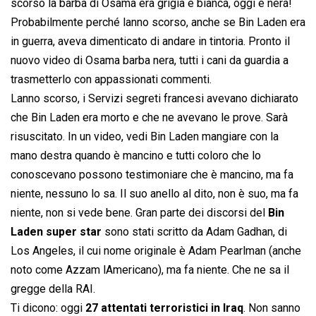
scorso la barba di Osama era grigia e bianca, oggi è nera!
Probabilmente perché lanno scorso, anche se Bin Laden era
in guerra, aveva dimenticato di andare in tintoria. Pronto il
nuovo video di Osama barba nera, tutti i cani da guardia a
trasmetterlo con appassionati commenti.
Lanno scorso, i Servizi segreti francesi avevano dichiarato
che Bin Laden era morto e che ne avevano le prove. Sarà
risuscitato. In un video, vedi Bin Laden mangiare con la
mano destra quando è mancino e tutti coloro che lo
conoscevano possono testimoniare che è mancino, ma fa
niente, nessuno lo sa. Il suo anello al dito, non è suo, ma fa
niente, non si vede bene. Gran parte dei discorsi del
Bin
Laden super star
sono stati scritto da Adam Gadhan, di
Los Angeles, il cui nome originale è Adam Pearlman (anche
noto come Azzam lAmericano), ma fa niente. Che ne sa il
gregge della RAI.
Ti dicono: oggi
27 attentati terroristici in Iraq
. Non sanno