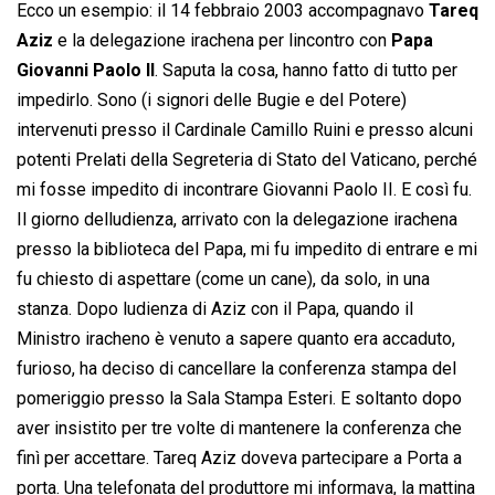
Ecco un esempio: il 14 febbraio 2003 accompagnavo
Tareq
Aziz
e la delegazione irachena per lincontro con
Papa
Giovanni Paolo II
. Saputa la cosa, hanno fatto di tutto per
impedirlo. Sono (i signori delle Bugie e del Potere)
intervenuti presso il Cardinale Camillo Ruini e presso alcuni
potenti Prelati della Segreteria di Stato del Vaticano, perché
mi fosse impedito di incontrare Giovanni Paolo II. E così fu.
Il giorno delludienza, arrivato con la delegazione irachena
presso la biblioteca del Papa, mi fu impedito di entrare e mi
fu chiesto di aspettare (come un cane), da solo, in una
stanza. Dopo ludienza di Aziz con il Papa, quando il
Ministro iracheno è venuto a sapere quanto era accaduto,
furioso, ha deciso di cancellare la conferenza stampa del
pomeriggio presso la Sala Stampa Esteri. E soltanto dopo
aver insistito per tre volte di mantenere la conferenza che
finì per accettare. Tareq Aziz doveva partecipare a Porta a
porta. Una telefonata del produttore mi informava, la mattina