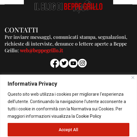
CONTATTI
Per inviare messaggi, comunicati stampa, segnalazioni,
richieste di interviste, denunce o lettere aperte a Beppe
Grillo:
web@beppegrillo.it
PUBBLICITA'
Informativa Privacy
Per la tua pubblicità su questo Blog:
Questo sito web utilizza i cookies per migliorare l'esperienza
pubblicita@beppegrillo.it
dell'utente. Continuando la navigazione l'utente acconsente a
tutti i cookie in conformità con la Normativa sui Cookies. Per
HOMEPAGE
COOKIE POLICY
PRIVACY POLICY
CONTATTI
maggiori informazioni visualizza la
Cookie Policy
Accept All
© Copyright 2026 - Il Blog di Beppe Grillo. All Rights Reserved - Powered by