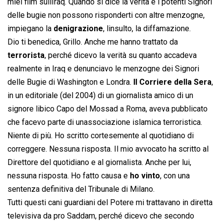
miei film sullIraq. Quando si dice la verità e i potenti Signori
delle bugie non possono risponderti con altre menzogne,
impiegano la
denigrazione
, linsulto, la diffamazione.
Dio ti benedica, Grillo. Anche me hanno trattato da
terrorista
, perché dicevo la verità su quanto accadeva
realmente in Iraq e denunciavo le menzogne dei Signori
delle Bugie di Washington e Londra.
Il Corriere della Sera
,
in un editoriale (del 2004) di un giornalista amico di un
signore libico Capo del Mossad a Roma, aveva pubblicato
che facevo parte di unassociazione islamica terroristica.
Niente di più. Ho scritto cortesemente al quotidiano di
correggere. Nessuna risposta. Il mio avvocato ha scritto al
Direttore del quotidiano e al giornalista. Anche per lui,
nessuna risposta. Ho fatto causa e
ho vinto
, con una
sentenza definitiva del Tribunale di Milano.
Tutti questi cani guardiani del Potere mi trattavano in diretta
televisiva da pro Saddam, perché dicevo che secondo