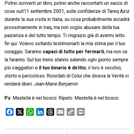
Potrei scriverti un libro, potrei anche raccontarti un sacco di
cose sull11 settembre 2001, sulle confidenze di Tareq Aziz
durante la sua visita in Italia, su cosa probabilmente accadrà
prossimamente in Iraq, ma non voglio abusare della tua
pazienza e del tutto tempo. Ti ringrazio già di avermi letto
fin qui. Volevo soltanto testimoniarti la mia stima per il tuo
coraggio. Saranno
capaci di tutto per fermarti
, ma non ce
la faranno. Sul tuo treno stanno salendo ogni giorno sempre
più viaggiatori e
il tuo binario è diritto
, il loro è vecchio,
storto e pericoloso. Ricordati di Colui che diceva la Verità vi
renderà liberi.
Jean-Marie Benjamin
Ps
: Mastella è nel bosco. Ripeto: Mastella è nel bosco.
F
X
W
L
T
E
C
P
a
h
i
h
m
o
r
c
a
n
r
a
p
i