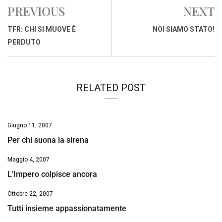
e
t
k
e
i
y
n
PREVIOUS
NEXT
b
s
e
a
l
L
t
o
A
d
d
i
TFR: CHI SI MUOVE È
NOI SIAMO STATO!
o
p
I
s
n
PERDUTO
k
p
n
k
RELATED POST
Giugno 11, 2007
Per chi suona la sirena
Maggio 4, 2007
L’Impero colpisce ancora
Ottobre 22, 2007
Tutti insieme appassionatamente