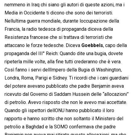
nemmeno in Iraq chi siano gli autori di queste azioni, ma i
Media in Occidente ti dicono che sono dei terroristi.
Nellultima guerra mondiale, durante loccupazione della
Francia, la radio tedesca di propaganda diceva della
Resistenza francese che si trattava di terroristi che
attaccano le forze tedesche. Diceva
Goebbels
, capo della
propaganda del III° Reich: Quando dite una bugia, dovete
ripeterla mille volte, alla fine tutti crederanno che è vera.
Così fanno i servi dellImpero della Bugia di Washington,
Londra, Roma, Parigi e Sidney. Ti ricordi che i cani guardiani
del potere avevano pubblicato che padre Benjamin aveva
ricevuto dal Governo di Saddam Hussein delle “allocazioni”
di petrolio. Avevo risposto che non le avevo mai accettate.
Quando gli ispettori dellONU hanno pubblicato il loro
rapporto e hanno scritto che non soltanto il Ministero del
petrolio a Baghdad e la SOMO confermava che padre
Benjamin non aveva mai ritirato queste allocazioni, ma che