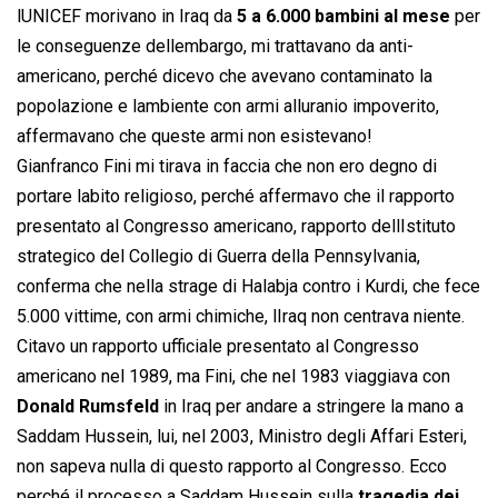
lUNICEF morivano in Iraq da
5 a 6.000 bambini al mese
per
le conseguenze dellembargo, mi trattavano da anti-
americano, perché dicevo che avevano contaminato la
popolazione e lambiente con armi alluranio impoverito,
affermavano che queste armi non esistevano!
Gianfranco Fini mi tirava in faccia che non ero degno di
portare labito religioso, perché affermavo che il rapporto
presentato al Congresso americano, rapporto dellIstituto
strategico del Collegio di Guerra della Pennsylvania,
conferma che nella strage di Halabja contro i Kurdi, che fece
5.000 vittime, con armi chimiche, lIraq non centrava niente.
Citavo un rapporto ufficiale presentato al Congresso
americano nel 1989, ma Fini, che nel 1983 viaggiava con
Donald Rumsfeld
in Iraq per andare a stringere la mano a
Saddam Hussein, lui, nel 2003, Ministro degli Affari Esteri,
non sapeva nulla di questo rapporto al Congresso. Ecco
perché il processo a Saddam Hussein sulla
tragedia dei