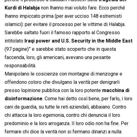
Kurdi di Halabja
non lhanno mai voluto fare. Ecco perché
lhanno impiccato prima (per aver ucciso 148 estremisti
islamici): per evitare il processo per le vittime di Halabja.
Sarebbe saltato fuori il famoso rapporto al Congresso
intitolato 
Iraqi power and U.S. Security in the Middle East
(97 pagine)” e sarebbe stato scoperto che in questa
faccenda, loro, gli americani, avevano una pesante
responsabilità.
Manipolano le coscienze con montagne di menzogne e
offendono coloro che divulgano la verità per denigrarli
presso lopinione pubblica con la loro potente
macchina di
disinformazione
. Come hai detto così bene, per farlo, i loro
cani da guardia, su tutte le reti aziendali, abbaiano. Contro
chi attacca la loro egemonia, contro chi denuncia il loro
predominio e la loro arroganza. Il loro odio non ha fine. Per
fermare chi dice la verità non si fermano dinanzi a nulla.