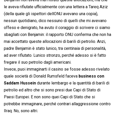
le aveva rifiutate ufficialmente con una lettera a Tareq Aziz
(della quale gli ispettori dellONU avevano una copia),
nessun quotidiano, dico nessuno di quelli che mi avevano
offeso e denigrato, ha avuto il coraggio di scrivere ci siamo
sbagliati con Benjamin: il rapporto ONU conferma che non ha
mai accettato queste allocazioni di barili di petrolio. Anzi,
padre Benjamin è stato lunico, tra centinaia di personalità,
ad aver rifiutato. Lunico stronzo, perché adesso si è fatto
fregare il suo petrolio dagli americani.
Invece, puoi immaginarti il casino se fosse adesso rivelato
quale società di Donald Rumsfeld faceva
business con
Saddam Hussein
durante lembargo e la quantità di barili di
petrolio ed altro che si sono presi due Capi di Stato di
Paesi Europei. E non sono quei Capi di Stato che si
potrebbe immaginare, perché contrari allaggressione contro
lIraq. No, sono altri.