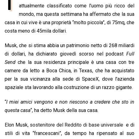
I
e
attualmente classificato come l’uomo più ricco del
t
k
e
i
y
n
b
s
e
a
l
L
t
mondo, ma questa settimana ha affermato che la sua
o
A
d
d
i
casa in cui vive è una proprietà “molto piccola”, di 75mq, che
o
p
I
s
n
costa meno di 45mila dollari.
k
p
n
k
Musk, che si stima abbia un patrimonio netto di 268 miliardi
di dollari, ha dichiarato giovedì scorso nel podcast
Full
Send
che la sua residenza principale è una casa con tre
camere da letto a Boca Chica, in Texas, che ha acquistato
per la sua vicinanza alla sede di SpaceX, dove l’azienda
spaziale sta lavorando alla costruzione di un razzo gigante.
“
I miei amici vengono e non riescono a credere che sto in
questa casa
“, ha detto Musk della sua casa.
Elon Musk,
sostenitore del Reddito di base universale
e di
stili di vita “francescani”, da tempo ha ripensato al suo