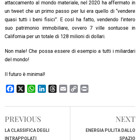
attaccamento al mondo materiale, nel 2020 ha affermato in
un tweet che un primo passo per lui era quello di “vendere
quasi tutti i beni fisici”. E così ha fatto, vendendo l’intero
suo patrimonio immobiliare, ovvero 7 ville sontuose in
California per un totale di 128 milioni di dollari.
Non male! Che possa essere di esempio a tutti i miliardari
del mondo!
Il futuro è minimal!
F
X
W
L
T
E
C
P
a
h
i
h
m
o
r
c
a
n
r
a
p
i
e
t
k
e
i
y
n
PREVIOUS
NEXT
b
s
e
a
l
L
t
o
A
d
d
i
LA CLASSIFICA DEGLI
ENERGIA PULITA DALLO
o
p
I
s
n
INTRAPPOLATI
SPAZIO