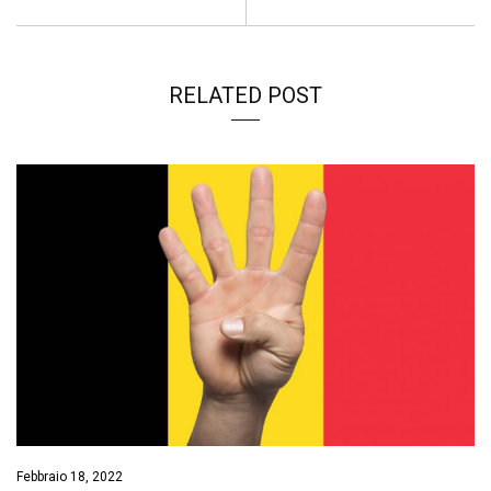
k
p
n
k
RELATED POST
Febbraio 18, 2022