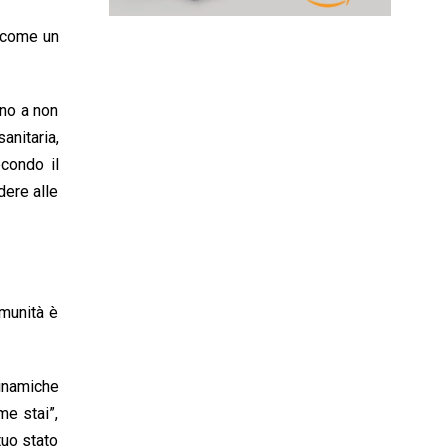
ù come un
ano a non
anitaria,
econdo il
dere alle
omunità è
dinamiche
me stai”,
tuo stato