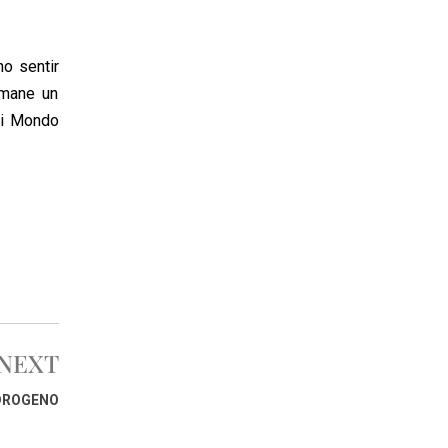
no sentir
rimane un
di Mondo
NEXT
IDROGENO