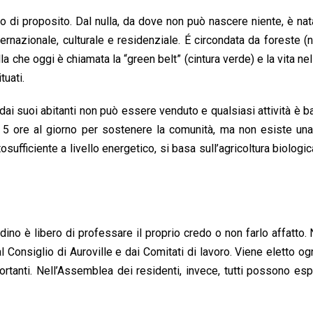
o di proposito. Dal nulla, da dove non può nascere niente, è nata
nternazionale, culturale e residenziale. É circondata da foreste (
lla che oggi è chiamata la “green belt” (cintura verde) e la vita nel
tuati.
o dai suoi abitanti non può essere venduto e qualsiasi attività è b
o 5 ore al giorno per sostenere la comunità, ma non esiste un
ufficiente a livello energetico, si basa sull’agricoltura biologic
tadino è libero di professare il proprio credo o non farlo affatto
l Consiglio di Auroville e dai Comitati di lavoro. Viene eletto ogn
rtanti. Nell’Assemblea dei residenti, invece, tutti possono esp