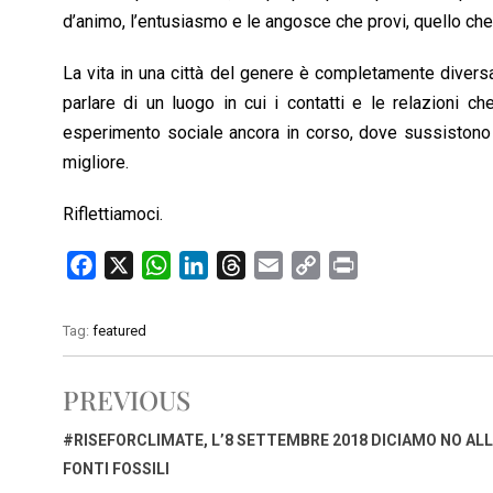
d’animo, l’entusiasmo e le angosce che provi, quello che vo
La vita in una città del genere è completamente diversa
parlare di un luogo in cui i contatti e le relazioni 
esperimento sociale ancora in corso, dove sussistono 
migliore.
Riflettiamoci.
F
X
W
L
T
E
C
P
a
h
i
h
m
o
r
c
a
n
r
a
p
i
Tag:
featured
e
t
k
e
i
y
n
b
s
e
a
l
L
t
PREVIOUS
o
A
d
d
i
o
p
I
s
n
#RISEFORCLIMATE, L’8 SETTEMBRE 2018 DICIAMO NO AL
k
p
n
k
FONTI FOSSILI