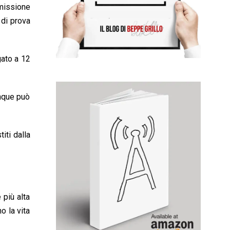
missione
 di prova
gato a 12
unque può
iti dalla
 più alta
o la vita