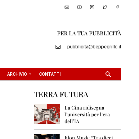
PER LA TUA PUBBLICITÀ
pubblicita@beppegrillo.it
ARCHIVIO
CONTATTI
TERRA FUTURA
2
0
La Cina ridisegna
0
l’università per l’era
5
dell’IA
2
0
Elon Musk: “Tra dieci