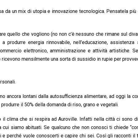
ssa da un mix di utopia e innovazione tecnologica. Pensatela pi
fare quello che vogliono (no non c’è nessuno che rimane sul div
 a produrre energia rinnovabile, nell’educazione, assistenza s
 commercio elettronico, amministrazione e attività artistiche. S
ri e ricevono mensilmente una sorta di sussidio in rupie per provve
rsonali.
 ancora lontani dalla autosufficienza alimentare, ad oggi la c
e a produrre il 50% della domanda di riso, grano e vegetali.
l clima che si respira ad Auroville. Infatti nella città ci sono 
a cui siamo abituati. Se qualcuno che non conosci ti chiede “co
e perché vuole conoscerti e capire chi sei. Così gli racconti il 