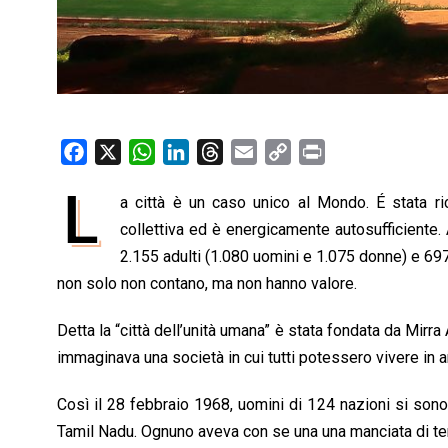
F
X
W
L
T
E
C
P
a
h
i
h
m
o
r
L
a città è un caso unico al Mondo. É stata ric
c
a
n
r
a
p
i
e
collettiva ed è energicamente autosufficiente. 
t
k
e
i
y
n
b
s
e
a
l
L
t
2.155 adulti (1.080 uomini e 1.075 donne) e 697
o
A
d
d
i
non solo non contano, ma non hanno valore.
o
p
I
s
n
Detta la “città dell’unità umana” è stata fondata da Mirra 
k
p
n
k
immaginava una società in cui tutti potessero vivere in a
Così il 28 febbraio 1968, uomini di 124 nazioni si sono 
Tamil Nadu. Ognuno aveva con se una una manciata di terr