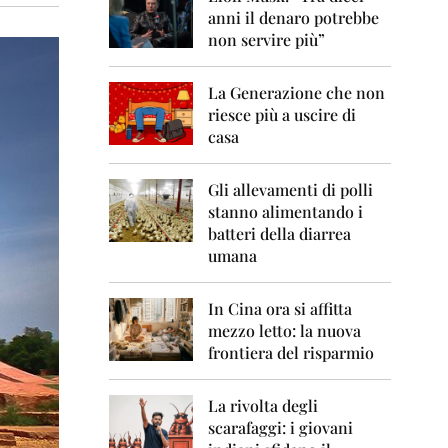
0
anni il denaro potrebbe
6
non servire più”
2
0
La Generazione che non
0
7
riesce più a uscire di
casa
2
0
0
Gli allevamenti di polli
8
stanno alimentando i
batteri della diarrea
2
umana
0
0
9
In Cina ora si affitta
mezzo letto: la nuova
2
frontiera del risparmio
0
1
0
La rivolta degli
scarafaggi: i giovani
2