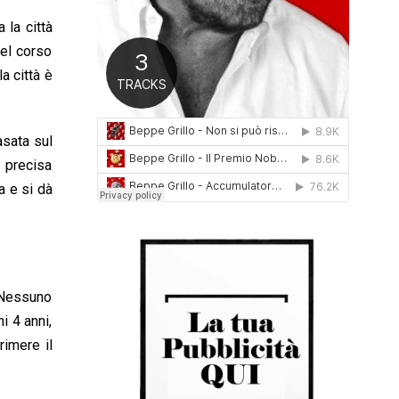
0
 la città
1
6
nel corso
la città è
asata sul
a precisa
a e si dà
. Nessuno
i 4 anni,
rimere il