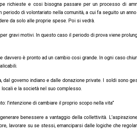
ppe richieste e cosi bisogna passare per un processo di am
eriodo di volontariato nella comunità, a cui fa seguito un anno
dere da solo alle proprie spese. Poi si vedrà.
per gravi motivi. In questo caso il periodo di prova viene prolun
o se davvero è pronto ad un cambio cosi grande. In ogni caso chi
licabili.
 dal governo indiano e dalle donazione private. I soldi sono gest
 locali e la società nel suo complesso.
o: l’intenzione di cambiare il proprio scopo nella vita”
generare benessere a vantaggio della collettività. L’aspirazione
riore, lavorare su se stessi, emanciparsi dalle logiche che regolan