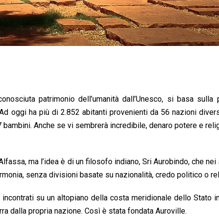
onosciuta patrimonio dell’umanità dall’Unesco, si basa sulla 
Ad oggi ha più di 2.852 abitanti provenienti da 56 nazioni divers
 bambini. Anche se vi sembrerà incredibile, denaro potere e reli
Alfassa, ma l’idea è di un filosofo indiano, Sri Aurobindo, che nei s
rmonia, senza divisioni basate su nazionalità, credo politico o re
incontrati su un altopiano della costa meridionale dello Stato i
a dalla propria nazione. Così è stata fondata Auroville.