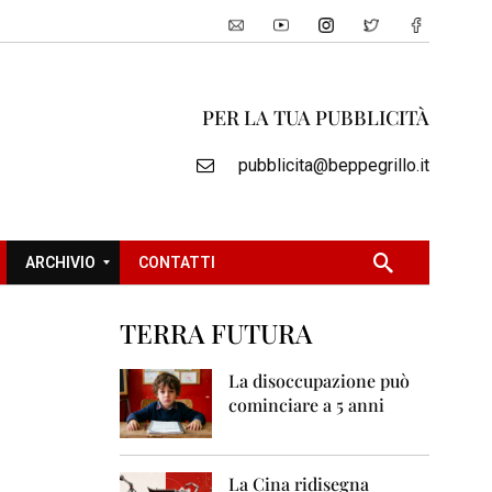
PER LA TUA PUBBLICITÀ
pubblicita@beppegrillo.it
ARCHIVIO
CONTATTI
TERRA FUTURA
2
0
La disoccupazione può
0
cominciare a 5 anni
5
2
0
La Cina ridisegna