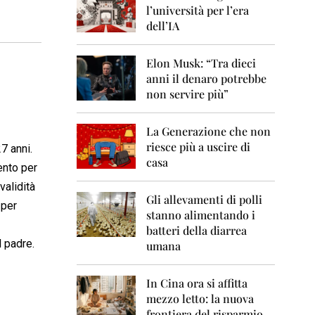
0
l’università per l’era
6
dell’IA
2
0
Elon Musk: “Tra dieci
0
anni il denaro potrebbe
7
non servire più”
2
0
La Generazione che non
0
8
riesce più a uscire di
7 anni.
casa
ento per
2
0
validità
0
Gli allevamenti di polli
 per
9
stanno alimentando i
batteri della diarrea
2
l padre.
umana
0
1
0
In Cina ora si affitta
mezzo letto: la nuova
2
frontiera del risparmio