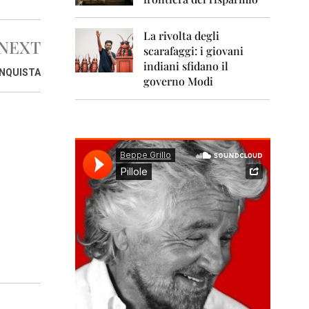
0
1
1
La rivolta degli
NEXT
scarafaggi: i giovani
2
0
indiani sfidano il
UNQUISTA
1
governo Modi
2
2
0
1
3
2
0
1
4
2
0
1
5
2