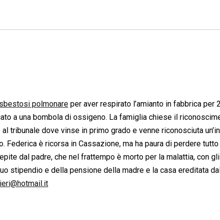
sbestosi polmonare
per aver respirato l’amianto in fabbrica per 2
cato a una bombola di ossigeno. La famiglia chiese il riconoscim
se al tribunale dove vinse in primo grado e venne riconosciuta un’in
o. Federica è ricorsa in Cassazione, ma ha paura di perdere tutto
epite dal padre, che nel frattempo è morto per la malattia, con gli
 suo stipendio e della pensione della madre e la casa ereditata da
ieri@hotmail.it