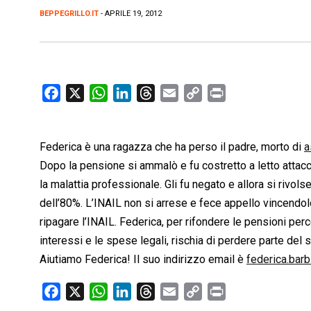
BEPPEGRILLO.IT
- APRILE 19, 2012
F
X
W
L
T
E
C
P
a
h
i
h
m
o
r
c
a
n
r
a
p
i
Federica è una ragazza che ha perso il padre, morto di
e
t
k
e
i
y
n
a
b
s
e
a
l
L
t
Dopo la pensione si ammalò e fu costretto a letto attac
o
A
d
d
i
la malattia professionale. Gli fu negato e allora si rivol
o
p
I
s
n
dell’80%. L’INAIL non si arrese e fece appello vincendol
k
p
n
k
ripagare l’INAIL. Federica, per rifondere le pensioni perc
interessi e le spese legali, rischia di perdere parte del
Aiutiamo Federica! Il suo indirizzo email è
federica.barb
F
X
W
L
T
E
C
P
a
h
i
h
m
o
r