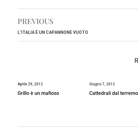
c
a
n
r
a
p
i
e
t
k
e
i
y
n
PREVIOUS
b
s
e
a
l
L
t
o
A
d
d
i
L’ITALIA È UN CAPANNONE VUOTO
o
p
I
s
n
k
p
n
k
R
Aprile 29, 2012
Giugno 7, 2012
Grillo è un mafioso
Cattedrali dal terremo