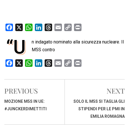
F
X
W
L
T
E
C
P
a
h
i
h
m
o
r
“U
n indagato nominato alla sicurezza nucleare. Il
c
a
n
r
a
p
i
e
M5S contro
t
k
e
i
y
n
b
s
e
a
l
L
t
F
X
W
L
T
E
C
P
o
A
d
d
i
a
h
i
h
m
o
r
o
p
I
s
n
c
a
n
r
a
p
i
k
p
n
k
e
t
k
e
i
y
n
PREVIOUS
NEXT
b
s
e
a
l
L
t
o
A
d
d
i
MOZIONE M5S IN UE:
SOLO IL M5S SI TAGLIA GLI
o
p
I
s
n
#JUNCKERDIMETTITI
STIPENDI PER LE PMI IN
k
p
n
k
EMILIA ROMAGNA