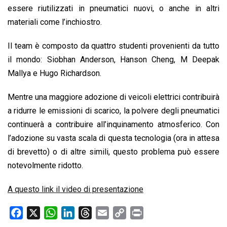
essere riutilizzati in pneumatici nuovi, o anche in altri
materiali come l’inchiostro.
Il team è composto da quattro studenti provenienti da tutto
il mondo: Siobhan Anderson, Hanson Cheng, M Deepak
Mallya e Hugo Richardson.
Mentre una maggiore adozione di veicoli elettrici contribuirà
a ridurre le emissioni di scarico, la polvere degli pneumatici
continuerà a contribuire all’inquinamento atmosferico. Con
l’adozione su vasta scala di questa tecnologia (ora in attesa
di brevetto) o di altre simili, questo problema può essere
notevolmente ridotto.
A questo link il video di presentazione
F
X
W
L
T
E
C
P
a
h
i
h
m
o
r