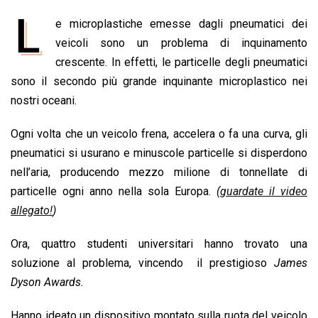
a
h
i
h
m
o
r
L
e microplastiche emesse dagli pneumatici dei
c
a
n
r
a
p
i
e
veicoli sono un problema di inquinamento
t
k
e
i
y
n
b
s
e
a
l
L
t
crescente. In effetti, le particelle degli pneumatici
o
A
d
d
i
sono il secondo più grande inquinante microplastico nei
o
p
I
s
n
nostri oceani.
k
p
n
k
Ogni volta che un veicolo frena, accelera o fa una curva, gli
pneumatici si usurano e minuscole particelle si disperdono
nell’aria, producendo mezzo milione di tonnellate di
particelle ogni anno nella sola Europa.
(
guardate il video
allegato!
)
Ora, quattro studenti universitari hanno trovato una
soluzione al problema, vincendo il prestigioso
James
Dyson Awards.
Hanno ideato un dispositivo montato sulla ruota del veicolo