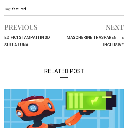
c
a
n
r
a
p
i
Tag:
featured
e
t
k
e
i
y
n
b
s
e
a
l
L
t
PREVIOUS
NEXT
o
A
d
d
i
o
p
I
s
n
EDIFICI STAMPATI IN 3D
MASCHERINE TRASPARENTI E
k
p
n
k
SULLA LUNA
INCLUSIVE
RELATED POST