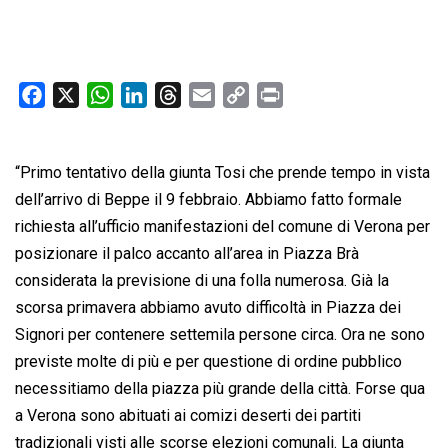
F
X
W
L
T
E
C
P
a
h
i
h
m
o
r
c
a
n
r
a
p
i
“Primo tentativo della giunta Tosi che prende tempo in vista
e
t
k
e
i
y
n
b
s
e
a
l
L
t
dell’arrivo di Beppe il 9 febbraio. Abbiamo fatto formale
o
A
d
d
i
richiesta all’ufficio manifestazioni del comune di Verona per
o
p
I
s
n
posizionare il palco accanto all’area in Piazza Brà
k
p
n
k
considerata la previsione di una folla numerosa. Già la
scorsa primavera abbiamo avuto difficoltà in Piazza dei
Signori per contenere settemila persone circa. Ora ne sono
previste molte di più e per questione di ordine pubblico
necessitiamo della piazza più grande della città. Forse qua
a Verona sono abituati ai comizi deserti dei partiti
tradizionali visti alle scorse elezioni comunali. La giunta