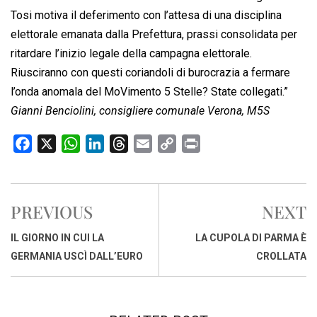
Tosi motiva il deferimento con l’attesa di una disciplina
elettorale emanata dalla Prefettura, prassi consolidata per
ritardare l’inizio legale della campagna elettorale.
Riusciranno con questi coriandoli di burocrazia a fermare
l’onda anomala del MoVimento 5 Stelle? State collegati.”
Gianni Benciolini, consigliere comunale Verona, M5S
F
X
W
L
T
E
C
P
a
h
i
h
m
o
r
c
a
n
r
a
p
i
e
t
k
e
i
y
n
PREVIOUS
NEXT
b
s
e
a
l
L
t
o
A
d
d
i
IL GIORNO IN CUI LA
LA CUPOLA DI PARMA È
o
p
I
s
n
GERMANIA USCÌ DALL’EURO
CROLLATA
k
p
n
k