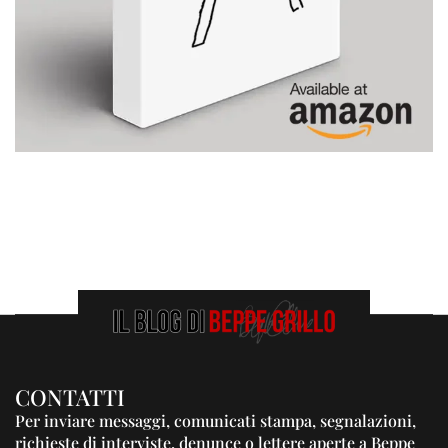
CONTATTI
Per inviare messaggi, comunicati stampa, segnalazioni,
richieste di interviste, denunce o lettere aperte a Beppe