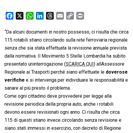
F
X
W
L
T
E
C
P
a
h
i
h
m
o
r
c
a
n
r
a
p
i
“Da alcuni documenti in nostro possesso, ci risulta che circa
e
t
k
e
i
y
n
115 rotabili stiano circolando sulla rete ferroviaria regionale
b
s
e
a
l
L
t
senza che sia stata effettuata la revisione annuale prevista
o
A
d
d
i
dalla normativa. Il Movimento 5 Stelle Lombardia ha subito
o
p
I
s
n
presentato uninterrogazione (
SCARICA QUI
) allAssessore
k
p
n
k
Regionale ai Trasporti perché siano effettuate le
doverose
verifiche
e si intervenga per individuare le responsabilità e
sanare al più presto il problema.
Come ogni cittadino deve provvedere per legge alla
revisione periodica della propria auto, anche i rotabili
devono essere revisionati ogni anno. Ci risulta che circa
115 di questi stiano invece circolando senza revisione e
siano stati immessi in esercizio, con decreto di Regione