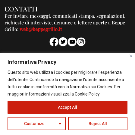
CONTATTI
Per inviare messaggi, comunicati stampa, segnalazioni,
richieste di interviste, denunce o lettere aperte a Beppe
Grillo:
web@beppegrillo.it
PUBBLICITA'
Informativa Privacy
Per la tua pubblicità su questo Blog:
Questo sito web utilizza i cookies per migliorare l'esperienza
pubblicita@beppegrillo.it
dell'utente. Continuando la navigazione l'utente acconsente a
tutti i cookie in conformità con la Normativa sui Cookies. Per
HOMEPAGE
COOKIE POLICY
PRIVACY POLICY
CONTATTI
maggiori informazioni visualizza la
Cookie Policy
Accept All
© Copyright 2026 - Il Blog di Beppe Grillo. All Rights Reserved - Powered by
happygrafic.com
Customize
Reject All