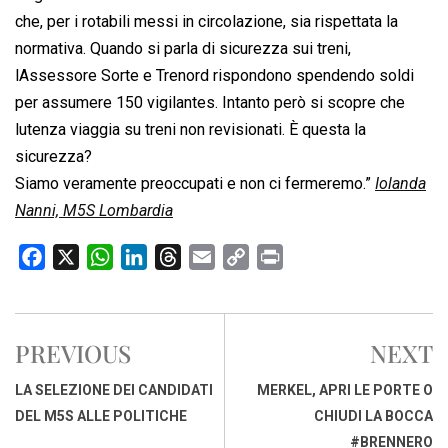
che, per i rotabili messi in circolazione, sia rispettata la
normativa. Quando si parla di sicurezza sui treni,
lAssessore Sorte e Trenord rispondono spendendo soldi
per assumere 150 vigilantes. Intanto però si scopre che
lutenza viaggia su treni non revisionati. È questa la
sicurezza?
Siamo veramente preoccupati e non ci fermeremo.”
Iolanda
Nanni, M5S Lombardia
F
X
W
L
T
E
C
P
a
h
i
h
m
o
r
c
a
n
r
a
p
i
e
t
k
e
i
y
n
PREVIOUS
NEXT
b
s
e
a
l
L
t
o
A
d
d
i
LA SELEZIONE DEI CANDIDATI
MERKEL, APRI LE PORTE O
o
p
I
s
n
DEL M5S ALLE POLITICHE
CHIUDI LA BOCCA
k
p
n
k
#BRENNERO