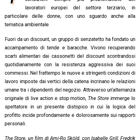
b
s
e
a
l
L
t
lavoratori europei del settore terziario, in
o
A
d
d
i
particolare delle donne, con uno sguardo anche alla
o
p
I
s
n
tematica ambientale.
k
p
n
k
Fuori da un discount, un gruppo di senzatetto ha fondato un
accampamento di tende e baracche. Vivono recuperando
scarti alimentari dai cassonetti del discount scontrandosi
quotidianamente con la resistenza aggressiva dei suoi
commessi. Nel frattempo le nuove e stringenti condizioni di
lavoro imposte dai vertici della catena incrinano le relazioni
umane tra i dipendenti del negozio. Attraverso un’alternanza
originale di live action e stop motion,
The Store
immerge lo
spettatore in un presente distopico in cui la logica del
profitto incide profondamente e dolorosamente sui rapporti
personali.
The Store, un film di Ami-Ro Sköld, con Isabelle Grill, Fredrik