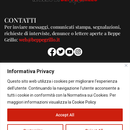
CONTATTI
Per inviare messaggi, comunicati stampa, segnalazioni,
richieste di interviste, denunce o lettere aperte a Beppe
Grillo:
web@beppegrillo.it
PUBBLICITA'
Informativa Privacy
Per la tua pubblicità su questo Blog:
Questo sito web utilizza i cookies per migliorare l'esperienza
pubblicita@beppegrillo.it
dell'utente. Continuando la navigazione l'utente acconsente a
tutti i cookie in conformità con la Normativa sui Cookies. Per
HOMEPAGE
COOKIE POLICY
PRIVACY POLICY
CONTATTI
maggiori informazioni visualizza la
Cookie Policy
Accept All
© Copyright 2026 - Il Blog di Beppe Grillo. All Rights Reserved - Powered by
happygrafic.com