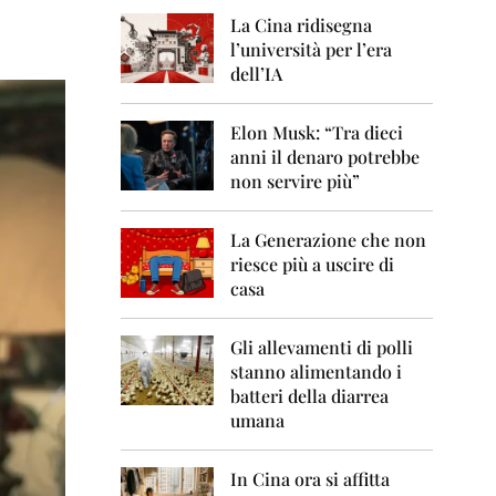
0
6
La Cina ridisegna
l’università per l’era
2
dell’IA
0
0
7
Elon Musk: “Tra dieci
anni il denaro potrebbe
2
non servire più”
0
0
8
La Generazione che non
riesce più a uscire di
2
casa
0
0
9
Gli allevamenti di polli
stanno alimentando i
2
0
batteri della diarrea
1
umana
0
2
In Cina ora si affitta