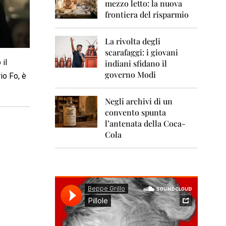
0
mezzo letto: la nuova
1
frontiera del risparmio
1
2
La rivolta degli
0
scarafaggi: i giovani
1
 il
indiani sfidano il
2
governo Modi
io Fo, è
2
0
Negli archivi di un
1
convento spunta
3
l’antenata della Coca-
2
Cola
0
1
4
2
0
1
5
2