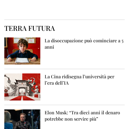
TERRA FUTURA
La disoccupazione può cominciare a 5
anni
La Cina ridisegna l’università per
l’era dell’IA
Elon Musk: “Tra dieci anni il denaro
potrebbe non servire più”