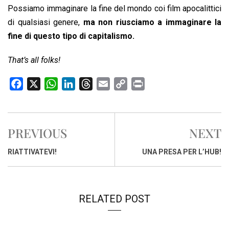
Possiamo immaginare la fine del mondo coi film apocalittici
di qualsiasi genere,
ma non riusciamo a immaginare la
fine di questo tipo di capitalismo.
That’s all folks!
F
X
W
L
T
E
C
P
a
h
i
h
m
o
r
c
a
n
r
a
p
i
e
t
k
e
i
y
n
PREVIOUS
NEXT
b
s
e
a
l
L
t
o
A
d
d
i
RIATTIVATEVI!
UNA PRESA PER L’HUB!
o
p
I
s
n
k
p
n
k
RELATED POST