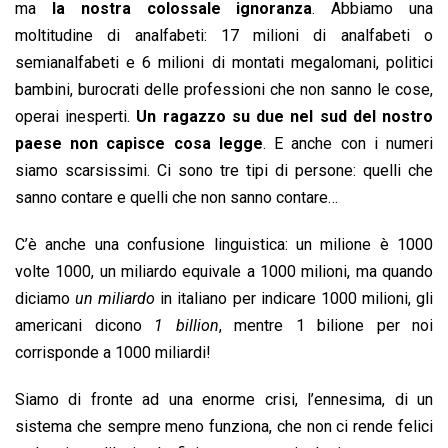
o
A
d
d
i
ma
la nostra colossale ignoranza
. Abbiamo una
o
p
I
s
n
moltitudine di analfabeti: 17 milioni di analfabeti o
k
p
n
k
semianalfabeti e 6 milioni di montati megalomani, politici
bambini, burocrati delle professioni che non sanno le cose,
operai inesperti.
Un ragazzo su due nel sud del nostro
paese non capisce cosa legge
. E anche con i numeri
siamo scarsissimi. Ci sono tre tipi di persone: quelli che
sanno contare e quelli che non sanno contare…
C’è anche una confusione linguistica: un milione è 1000
volte 1000, un miliardo equivale a 1000 milioni, ma quando
diciamo
un miliardo
in italiano per indicare 1000 milioni, gli
americani dicono
1 billion
, mentre 1 bilione per noi
corrisponde a 1000 miliardi!
Siamo di fronte ad una enorme crisi, l’ennesima, di un
sistema che sempre meno funziona, che non ci rende felici