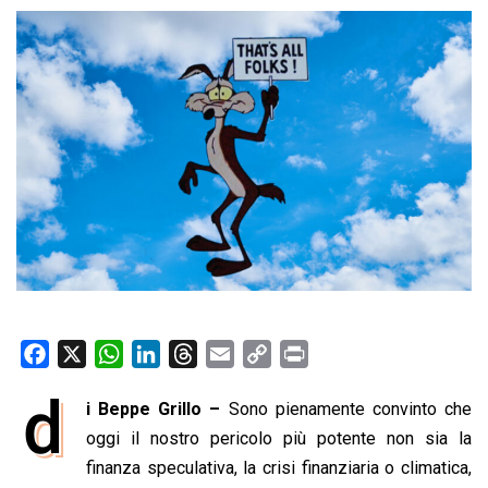
F
X
W
L
T
E
C
P
a
h
i
h
m
o
r
d
i Beppe Grillo –
Sono pienamente convinto che
c
a
n
r
a
p
i
e
oggi il nostro pericolo più potente non sia la
t
k
e
i
y
n
b
s
e
a
l
L
t
finanza speculativa, la crisi finanziaria o climatica,