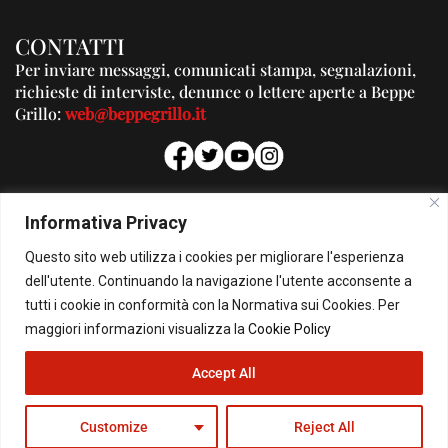
CONTATTI
Per inviare messaggi, comunicati stampa, segnalazioni,
richieste di interviste, denunce o lettere aperte a Beppe
Grillo:
web@beppegrillo.it
PUBBLICITA'
Informativa Privacy
Per la tua pubblicità su questo Blog:
Questo sito web utilizza i cookies per migliorare l'esperienza
pubblicita@beppegrillo.it
dell'utente. Continuando la navigazione l'utente acconsente a
tutti i cookie in conformità con la Normativa sui Cookies. Per
HOMEPAGE
COOKIE POLICY
PRIVACY POLICY
CONTATTI
maggiori informazioni visualizza la
Cookie Policy
Accept All
© Copyright 2026 - Il Blog di Beppe Grillo. All Rights Reserved - Powered by
happygrafic.com
Customize
Reject All