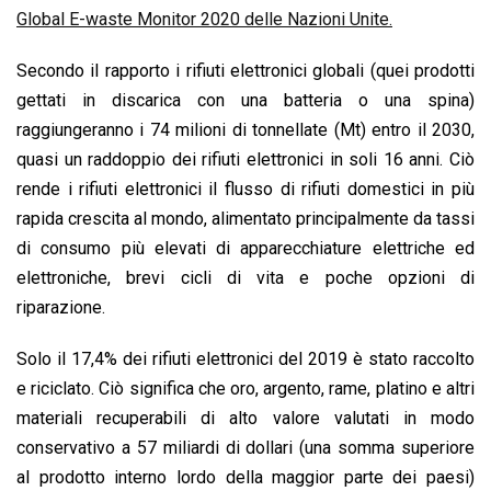
o
A
d
d
i
Global E-waste Monitor 2020 delle Nazioni Unite.
o
p
I
s
n
Secondo il rapporto i rifiuti elettronici globali (quei prodotti
k
p
n
k
gettati in discarica con una batteria o una spina)
raggiungeranno i 74 milioni di tonnellate (Mt) entro il 2030,
quasi un raddoppio dei rifiuti elettronici in soli 16 anni. Ciò
rende i rifiuti elettronici il flusso di rifiuti domestici in più
rapida crescita al mondo, alimentato principalmente da tassi
di consumo più elevati di apparecchiature elettriche ed
elettroniche, brevi cicli di vita e poche opzioni di
riparazione.
Solo il 17,4% dei rifiuti elettronici del 2019 è stato raccolto
e riciclato. Ciò significa che oro, argento, rame, platino e altri
materiali recuperabili di alto valore valutati in modo
conservativo a 57 miliardi di dollari (una somma superiore
al prodotto interno lordo della maggior parte dei paesi)