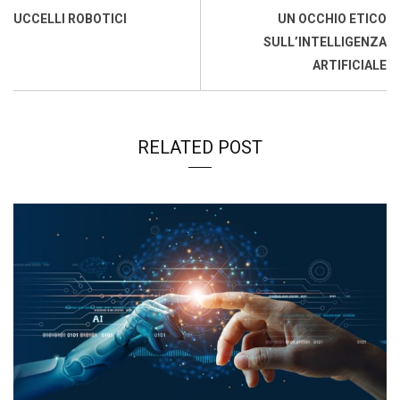
o
p
I
s
n
UCCELLI ROBOTICI
UN OCCHIO ETICO
k
p
n
k
SULL’INTELLIGENZA
ARTIFICIALE
RELATED POST