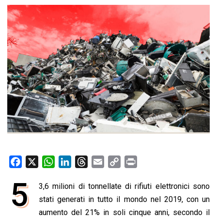
F
X
W
L
T
E
C
P
a
h
i
h
m
o
r
5
3,6 milioni di tonnellate di rifiuti elettronici sono
c
a
n
r
a
p
i
e
stati generati in tutto il mondo nel 2019, con un
t
k
e
i
y
n
b
s
e
a
l
L
t
aumento del 21% in soli cinque anni, secondo il