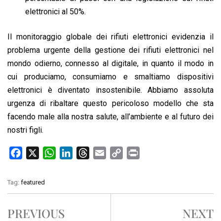
elettronici al 50%.
Il monitoraggio globale dei rifiuti elettronici evidenzia il
problema urgente della gestione dei rifiuti elettronici nel
mondo odierno, connesso al digitale, in quanto il modo in
cui produciamo, consumiamo e smaltiamo dispositivi
elettronici è diventato insostenibile. Abbiamo assoluta
urgenza di ribaltare questo pericoloso modello che sta
facendo male alla nostra salute, all’ambiente e al futuro dei
nostri figli.
F
X
W
L
T
E
C
P
a
h
i
h
m
o
r
c
a
n
r
a
p
i
Tag:
featured
e
t
k
e
i
y
n
b
s
e
a
l
L
t
PREVIOUS
NEXT
o
A
d
d
i