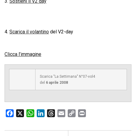
3.
Sostieni il V2 day
4.
Scarica il volantino
del V2-day
Clicca l’immagine
Scarica "La Settimana" N°07-vol4
del
6 aprile 2008
F
X
W
L
T
E
C
P
a
h
i
h
m
o
r
c
a
n
r
a
p
i