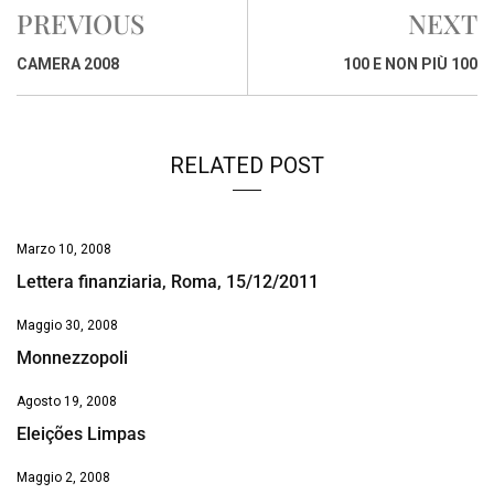
e
t
k
e
i
y
n
PREVIOUS
NEXT
b
s
e
a
l
L
t
o
A
d
d
i
CAMERA 2008
100 E NON PIÙ 100
o
p
I
s
n
k
p
n
k
RELATED POST
Marzo 10, 2008
Lettera finanziaria, Roma, 15/12/2011
Maggio 30, 2008
Monnezzopoli
Agosto 19, 2008
Eleições Limpas
Maggio 2, 2008