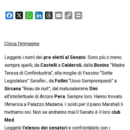
F
X
W
L
T
E
C
P
a
h
i
h
m
o
r
c
a
n
r
a
p
i
e
t
k
e
i
y
n
Clicca l’immagine
b
s
e
a
l
L
t
o
A
d
d
i
Leggete i nomi dei
pre eletti al Senato
. Sono più o meno
o
p
I
s
n
sempre quelli, da
Castelli
a
Calderoli
, dalla
Bonino
“Madre
k
p
n
k
Teresa di Confindustria”, alla moglie di Fassino “Sette
Legislature” Serafini , da
Follini
“Uovo Sempreinpiedi” a
Sircana
“Beau de nuit”, dal matusalemme
Dini
all’intellettuale di Arcore
Pera
. Sempre loro. Hanno trovato
l’America a Palazzo Madama. I soldi per il piano Marshall li
mettiamo noi. Non se andranno mai.Il Senato è il loro
club
Med
.
Leggete
l’elenco dei senatori
e confrontatelo con i