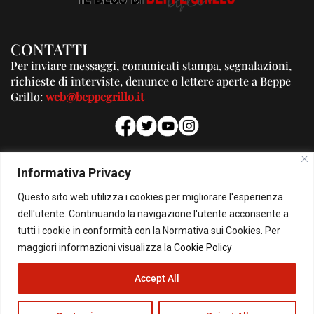
CONTATTI
Per inviare messaggi, comunicati stampa, segnalazioni,
richieste di interviste, denunce o lettere aperte a Beppe
Grillo:
web@beppegrillo.it
PUBBLICITA'
Informativa Privacy
Per la tua pubblicità su questo Blog:
Questo sito web utilizza i cookies per migliorare l'esperienza
pubblicita@beppegrillo.it
dell'utente. Continuando la navigazione l'utente acconsente a
tutti i cookie in conformità con la Normativa sui Cookies. Per
HOMEPAGE
COOKIE POLICY
PRIVACY POLICY
CONTATTI
maggiori informazioni visualizza la
Cookie Policy
Accept All
© Copyright 2026 - Il Blog di Beppe Grillo. All Rights Reserved - Powered by
happygrafic.com