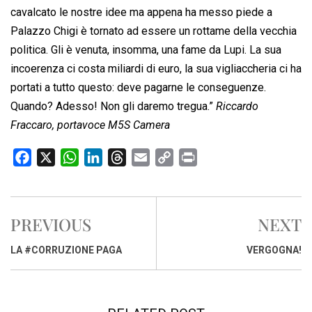
cavalcato le nostre idee ma appena ha messo piede a
Palazzo Chigi è tornato ad essere un rottame della vecchia
politica. Gli è venuta, insomma, una fame da Lupi. La sua
incoerenza ci costa miliardi di euro, la sua vigliaccheria ci ha
portati a tutto questo: deve pagarne le conseguenze.
Quando? Adesso! Non gli daremo tregua.”
Riccardo
Fraccaro, portavoce M5S Camera
F
X
W
L
T
E
C
P
a
h
i
h
m
o
r
c
a
n
r
a
p
i
e
t
k
e
i
y
n
PREVIOUS
NEXT
b
s
e
a
l
L
t
o
A
d
d
i
LA #CORRUZIONE PAGA
VERGOGNA!
o
p
I
s
n
k
p
n
k