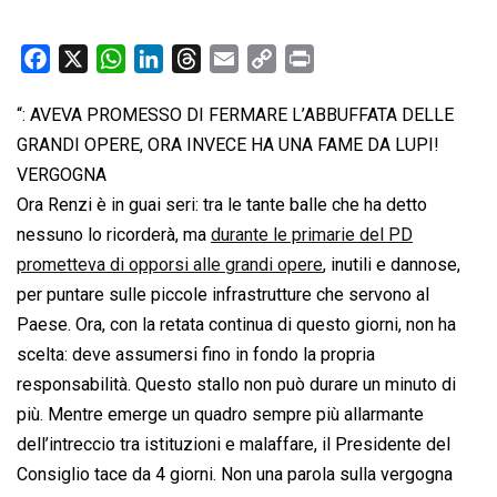
F
X
W
L
T
E
C
P
a
h
i
h
m
o
r
“: AVEVA PROMESSO DI FERMARE L’ABBUFFATA DELLE
c
a
n
r
a
p
i
GRANDI OPERE, ORA INVECE HA UNA FAME DA LUPI!
e
t
k
e
i
y
n
b
s
e
a
l
L
t
VERGOGNA
o
A
d
d
i
Ora Renzi è in guai seri: tra le tante balle che ha detto
o
p
I
s
n
nessuno lo ricorderà, ma
durante le primarie del PD
k
p
n
k
prometteva di opporsi alle grandi opere
, inutili e dannose,
per puntare sulle piccole infrastrutture che servono al
Paese. Ora, con la retata continua di questo giorni, non ha
scelta: deve assumersi fino in fondo la propria
responsabilità. Questo stallo non può durare un minuto di
più. Mentre emerge un quadro sempre più allarmante
dell’intreccio tra istituzioni e malaffare, il Presidente del
Consiglio tace da 4 giorni. Non una parola sulla vergogna