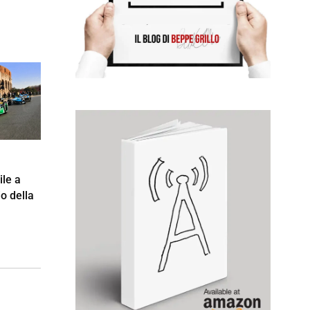
ile a
o della