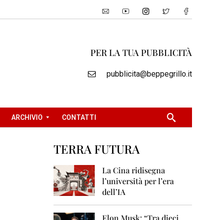
PER LA TUA PUBBLICITÀ
pubblicita@beppegrillo.it
ARCHIVIO
CONTATTI
TERRA FUTURA
2
0
La Cina ridisegna
0
l’università per l’era
5
dell’IA
2
0
Elon Musk: “Tra dieci