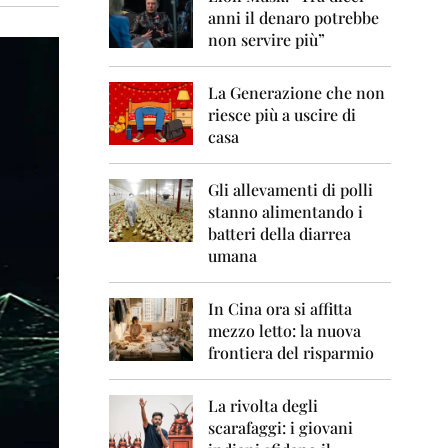
0
anni il denaro potrebbe
6
non servire più”
2
0
La Generazione che non
0
7
riesce più a uscire di
casa
2
0
0
Gli allevamenti di polli
8
stanno alimentando i
batteri della diarrea
2
umana
0
0
9
In Cina ora si affitta
mezzo letto: la nuova
2
frontiera del risparmio
0
1
0
La rivolta degli
scarafaggi: i giovani
2