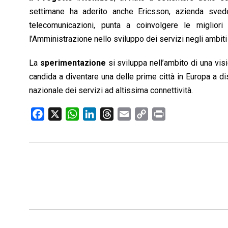
settimane ha aderito anche Ericsson, azienda sved
telecomunicazioni, punta a coinvolgere le miglior
l’Amministrazione nello sviluppo dei servizi negli ambiti
La
sperimentazione
si sviluppa nell’ambito di una vi
candida a diventare una delle prime città in Europa a di
nazionale dei servizi ad altissima connettività.
F
X
W
L
T
E
C
P
a
h
i
h
m
o
r
c
a
n
r
a
p
i
e
t
k
e
i
y
n
b
s
e
a
l
L
t
o
A
d
d
i
o
p
I
s
n
k
p
n
k