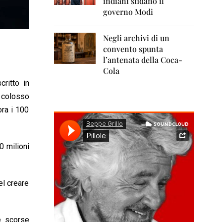
indiani sfidano il
0
1
governo Modi
1
Negli archivi di un
2
0
convento spunta
1
l’antenata della Coca-
2
Cola
ritto in
2
0
, colosso
1
ora i 100
3
2
0
0 milioni
1
4
2
el creare
0
1
5
e scorse
2