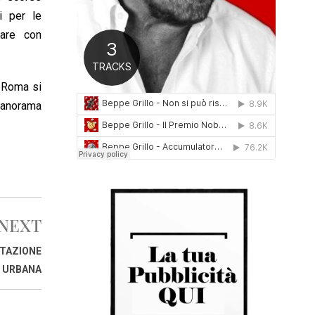
0
i per le
1
rare con
6
e Roma si
 panorama
NEXT
STAZIONE
URBANA