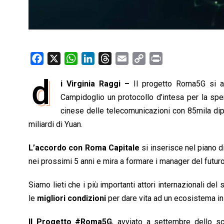
F
X
W
L
T
E
C
P
a
h
i
h
m
o
r
d
i Virginia Raggi –
Il progetto Roma5G si ar
c
a
n
r
a
p
i
e
Campidoglio un protocollo d’intesa per la sp
t
k
e
i
y
n
b
s
e
a
l
L
t
cinese delle telecomunicazioni con 85mila dipen
o
A
d
d
i
miliardi di Yuan.
o
p
I
s
n
L’accordo con Roma Capitale
si inserisce nel piano d
k
p
n
k
nei prossimi 5 anni e mira a formare i manager del futuro 
Siamo lieti che i più importanti attori internazionali de
le
migliori condizioni
per dare vita ad un ecosistema in g
Il Progetto #Roma5G
, avviato a settembre dello s