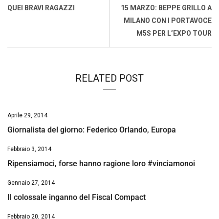
o
A
d
d
i
QUEI BRAVI RAGAZZI
15 MARZO: BEPPE GRILLO A
o
p
I
s
n
MILANO CON I PORTAVOCE
k
p
n
k
M5S PER L’EXPO TOUR
RELATED POST
Aprile 29, 2014
Giornalista del giorno: Federico Orlando, Europa
Febbraio 3, 2014
Ripensiamoci, forse hanno ragione loro #vinciamonoi
Gennaio 27, 2014
Il colossale inganno del Fiscal Compact
Febbraio 20, 2014