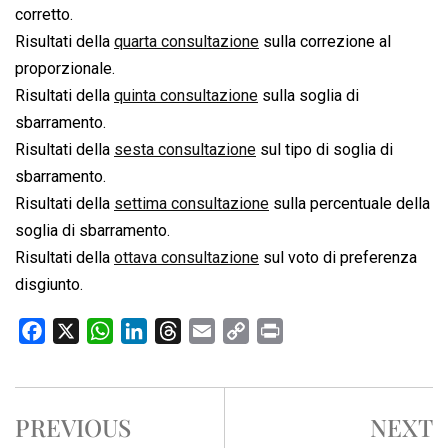
corretto.
Risultati della
quarta consultazione
sulla correzione al
proporzionale.
Risultati della
quinta consultazione
sulla soglia di
sbarramento.
Risultati della
sesta consultazione
sul tipo di soglia di
sbarramento.
Risultati della
settima consultazione
sulla percentuale della
soglia di sbarramento.
Risultati della
ottava consultazione
sul voto di preferenza
disgiunto.
F
X
W
L
T
E
C
P
a
h
i
h
m
o
r
c
a
n
r
a
p
i
e
t
k
e
i
y
n
PREVIOUS
NEXT
b
s
e
a
l
L
t