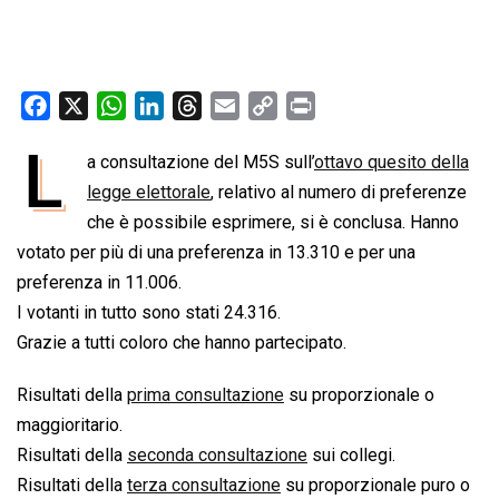
F
X
W
L
T
E
C
P
a
h
i
h
m
o
r
L
a consultazione del M5S sull’
ottavo quesito della
c
a
n
r
a
p
i
e
legge elettorale
t
k
e
, relativo al numero di preferenze
i
y
n
b
s
e
a
l
L
t
che è possibile esprimere, si è conclusa. Hanno
o
A
d
d
i
votato per più di una preferenza in 13.310 e per una
o
p
I
s
n
preferenza in 11.006.
k
p
n
k
I votanti in tutto sono stati 24.316.
Grazie a tutti coloro che hanno partecipato.
Risultati della
prima consultazione
su proporzionale o
maggioritario.
Risultati della
seconda consultazione
sui collegi.
Risultati della
terza consultazione
su proporzionale puro o