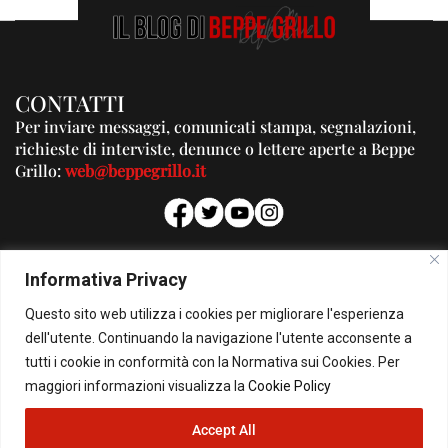
CONTATTI
Per inviare messaggi, comunicati stampa, segnalazioni,
richieste di interviste, denunce o lettere aperte a Beppe
Grillo:
web@beppegrillo.it
PUBBLICITA'
Informativa Privacy
Per la tua pubblicità su questo Blog:
Questo sito web utilizza i cookies per migliorare l'esperienza
pubblicita@beppegrillo.it
dell'utente. Continuando la navigazione l'utente acconsente a
tutti i cookie in conformità con la Normativa sui Cookies. Per
HOMEPAGE
COOKIE POLICY
PRIVACY POLICY
CONTATTI
maggiori informazioni visualizza la
Cookie Policy
Accept All
© Copyright 2026 - Il Blog di Beppe Grillo. All Rights Reserved - Powered by