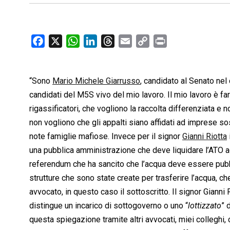
F
X
W
L
T
E
C
P
a
h
i
h
m
o
r
c
a
n
r
a
p
i
“Sono
e
Mario Michele Giarrusso
t
k
e
i
, candidato al Senato nel 
y
n
b
s
e
a
l
L
t
candidati del M5S vivo del mio lavoro. Il mio lavoro è fa
o
A
d
d
i
rigassificatori, che vogliono la raccolta differenziata e
o
p
I
s
n
non vogliono che gli appalti siano affidati ad imprese s
k
p
n
k
note famiglie mafiose. Invece per il signor
Gianni Riotta
una pubblica amministrazione che deve liquidare l’ATO 
referendum che ha sancito che l’acqua deve essere pubbli
strutture che sono state create per trasferire l’acqua, che
avvocato, in questo caso il sottoscritto. Il signor Gianni
distingue un incarico di sottogoverno o uno “
lottizzato
” 
questa spiegazione tramite altri avvocati, miei colleghi