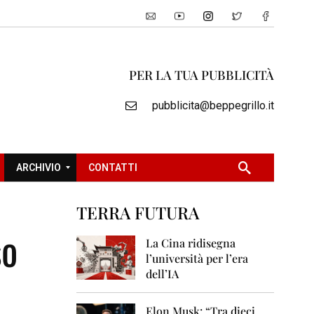
PER LA TUA PUBBLICITÀ
pubblicita@beppegrillo.it
ARCHIVIO
CONTATTI
TERRA FUTURA
2
so
0
La Cina ridisegna
0
l’università per l’era
5
dell’IA
2
0
Elon Musk: “Tra dieci