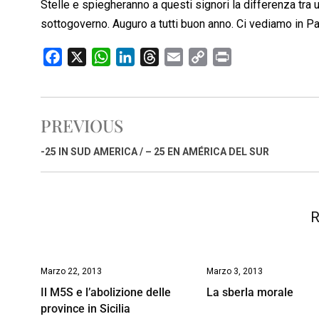
Stelle e spiegheranno a questi signori la differenza tra 
sottogoverno. Auguro a tutti buon anno. Ci vediamo in P
F
X
W
L
T
E
C
P
a
h
i
h
m
o
r
c
a
n
r
a
p
i
e
t
k
e
i
y
n
PREVIOUS
b
s
e
a
l
L
t
o
A
d
d
i
-25 IN SUD AMERICA / – 25 EN AMÉRICA DEL SUR
o
p
I
s
n
k
p
n
k
R
Marzo 22, 2013
Marzo 3, 2013
Il M5S e l’abolizione delle
La sberla morale
province in Sicilia