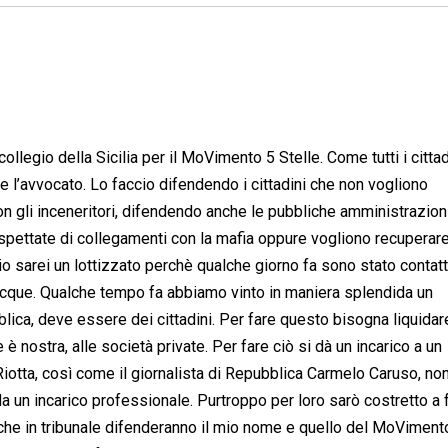
collegio della Sicilia per il MoVimento 5 Stelle. Come tutti i cittad
re l’avvocato. Lo faccio difendendo i cittadini che non vogliono
 non gli inceneritori, difendendo anche le pubbliche amministrazion
ospettate di collegamenti con la mafia oppure vogliono recuperare
io sarei un lottizzato perchè qualche giorno fa sono stato contat
acque. Qualche tempo fa abbiamo vinto in maniera splendida un
ca, deve essere dei cittadini. Per fare questo bisogna liquidare
 è nostra, alle società private. Per fare ciò si dà un incarico a un
 Riotta, così come il giornalista di Repubblica Carmelo Caruso, no
da un incarico professionale. Purtroppo per loro sarò costretto a 
, che in tribunale difenderanno il mio nome e quello del MoViment