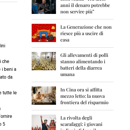
0
anni il denaro potrebbe
6
non servire più”
2
0
La Generazione che non
0
7
riesce più a uscire di
casa
2
ini
0
0
Gli allevamenti di polli
8
stanno alimentando i
i che
batteri della diarrea
 i beni a
2
umana
0
tato da
0
9
In Cina ora si affitta
 tutte le
mezzo letto: la nuova
2
frontiera del risparmio
0
n
1
0
fornire
La rivolta degli
scarafaggi: i giovani
o 5
2