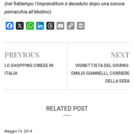
(nel frattempo l’imprenditore è deceduto dopo una sonora
pernacchia all’ebetino)
F
X
W
L
T
E
C
P
a
h
i
h
m
o
r
c
a
n
r
a
p
i
e
t
k
e
i
y
n
PREVIOUS
NEXT
b
s
e
a
l
L
t
o
A
d
d
i
LO SHOPPING CINESE IN
VIGNETTISTA DEL GIORNO:
o
p
I
s
n
ITALIA
EMILIO GIANNELLI, CORRIERE
k
p
n
k
DELLA SERA
RELATED POST
Maggio 19, 2014