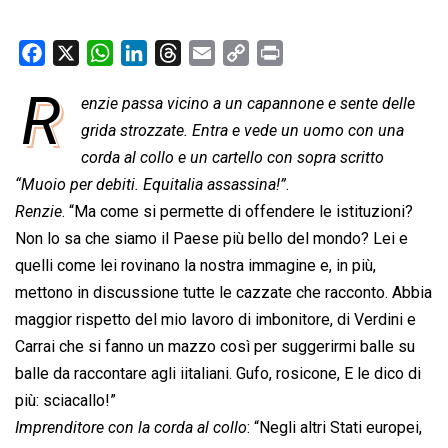
F
X
W
L
T
E
C
P
a
h
i
h
m
o
r
R
enzie passa vicino a un capannone e sente delle
c
a
n
r
a
p
i
e
grida strozzate. Entra e vede un uomo con una
t
k
e
i
y
n
b
s
e
a
l
L
t
corda al collo e un cartello con sopra scritto
o
A
d
d
i
“Muoio per debiti. Equitalia assassina!”
.
o
p
I
s
n
Renzie
. “Ma come si permette di offendere le istituzioni?
k
p
n
k
Non lo sa che siamo il Paese più bello del mondo? Lei e
quelli come lei rovinano la nostra immagine e, in più,
mettono in discussione tutte le cazzate che racconto. Abbia
maggior rispetto del mio lavoro di imbonitore, di Verdini e
Carrai che si fanno un mazzo così per suggerirmi balle su
balle da raccontare agli iitaliani. Gufo, rosicone, E le dico di
più: sciacallo!”
Imprenditore con la corda al collo
: “Negli altri Stati europei,