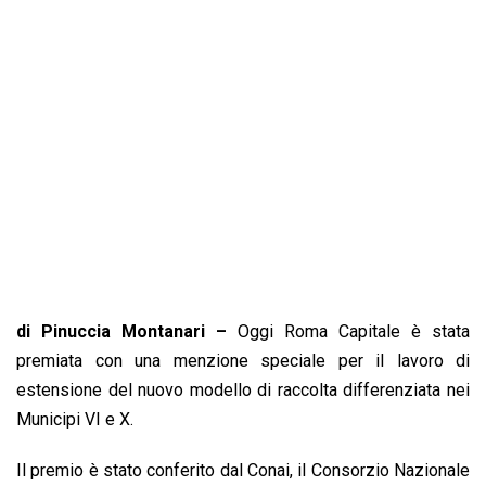
b
s
e
a
l
L
t
o
A
d
d
i
o
p
I
s
n
k
p
n
k
di Pinuccia Montanari –
Oggi Roma Capitale è stata
premiata con una menzione speciale per il lavoro di
estensione del nuovo modello di raccolta differenziata nei
Municipi VI e X.
Il premio è stato conferito dal Conai, il Consorzio Nazionale