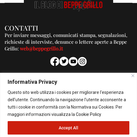
CONTATTI
Per inviare messaggi, comunicati stampa, segnalazioni,
richieste di interviste, denunce o lettere aperte a Beppe
Grillo:
web@beppegrillo.it
PUBBLICITA'
Informativa Privacy
Per la tua pubblicità su questo Blog:
Questo sito web utilizza i cookies per migliorare l'esperienza
pubblicita@beppegrillo.it
dell'utente. Continuando la navigazione l'utente acconsente a
tutti i cookie in conformità con la Normativa sui Cookies. Per
HOMEPAGE
COOKIE POLICY
PRIVACY POLICY
CONTATTI
maggiori informazioni visualizza la
Cookie Policy
Accept All
© Copyright 2026 - Il Blog di Beppe Grillo. All Rights Reserved - Powered by
happygrafic.com