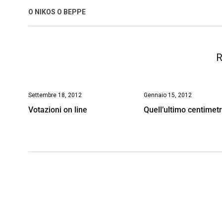
o
A
d
d
i
O NIKOS O BEPPE
o
p
I
s
n
k
p
n
k
R
Settembre 18, 2012
Gennaio 15, 2012
Votazioni on line
Quell’ultimo centimet