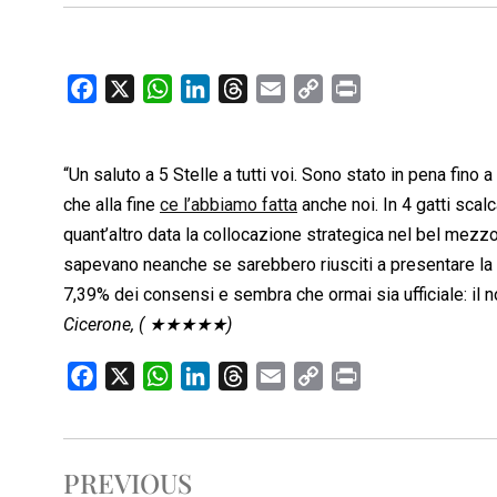
F
X
W
L
T
E
C
P
a
h
i
h
m
o
r
c
a
n
r
a
p
i
“Un saluto a 5 Stelle a tutti voi. Sono stato in pena fino a
e
t
k
e
i
y
n
b
s
e
a
l
L
t
che alla fine
ce l’abbiamo fatta
anche noi. In 4 gatti scal
o
A
d
d
i
quant’altro data la collocazione strategica nel bel mezz
o
p
I
s
n
sapevano neanche se sarebbero riusciti a presentare la lis
k
p
n
k
7,39% dei consensi e sembra che ormai sia ufficiale: il no
Cicerone, ( ★★★★★)
F
X
W
L
T
E
C
P
a
h
i
h
m
o
r
c
a
n
r
a
p
i
e
t
k
e
i
y
n
PREVIOUS
b
s
e
a
l
L
t