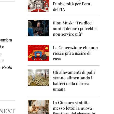
0
l’università per l’era
6
dell’IA
2
0
Elon Musk: “Tra dieci
0
anni il denaro potrebbe
7
non servire più”
2
sembra
0
R e
La Generazione che non
0
8
riesce più a uscire di
n
casa
 il
2
0
”.
Paolo
0
Gli allevamenti di polli
9
stanno alimentando i
batteri della diarrea
2
umana
0
1
0
In Cina ora si affitta
mezzo letto: la nuova
NEXT
2
frontiera del risparmio