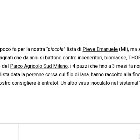
 poco fa per la nostra “
piccola
” lista di
Pieve Emanuele
(MI), ma 
cagnati che da anni si battono contro inceneritori, biomasse, THO
o del
Parco Agricolo Sud Milano
, i 4 pazzi che fino a 3 mesi fa no
ta data la perenne corsa sul filo di lana, hanno raccolto alla fine
stro consigliere è entrato!. Un altro virus inoculato nel sistema!