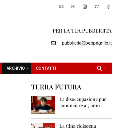
PER LA TUA PUBBLICITÀ
pubblicita@beppegrillo.it
ARCHIVIO
CONTATTI
TERRA FUTURA
2
0
La disoccupazione può
0
cominciare a 5 anni
5
2
0
La Cina ridisegna