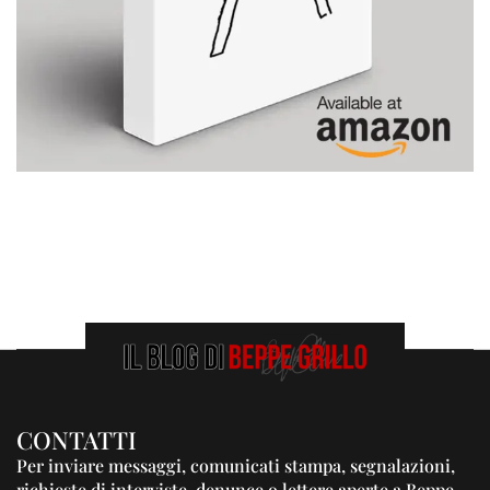
CONTATTI
Per inviare messaggi, comunicati stampa, segnalazioni,
richieste di interviste, denunce o lettere aperte a Beppe