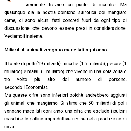
b
s
e
a
l
L
t
raramente trovano un punto di incontro. Ma
o
A
d
d
i
qualunque sia la nostra opinione sull’etica del mangiare
o
p
I
s
n
carne, ci sono alcuni fatti concreti fuori da ogni tipo di
k
p
n
k
discussione, che devono essere presi in considerazione.
Vediamoli insieme.
Miliardi di animali vengono macellati ogni anno
Il totale di polli (19 miliardi), mucche (1,5 miliardi), pecore (1
miliardo) e maiali (1 miliardo) che vivono in una sola volta è
tre volte più alto del numero di persone,
secondo l’Economist.
Ma queste cifre sono inferiori poichè andrebbero aggiunti
gli animali che mangiamo. Si stima che 50 miliardi di polli
vengano macellati ogni anno; una cifra che esclude i pulcini
maschi e le galline improduttive uccise nella produzione di
uova.