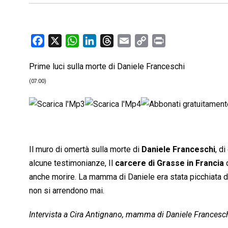
F
X
W
L
T
E
C
P
a
h
i
h
m
o
r
Prime luci sulla morte di Daniele Franceschi
c
a
n
r
a
p
i
e
t
k
e
i
y
n
(07:00)
b
s
e
a
l
L
t
o
A
d
d
i
o
p
I
s
n
k
p
n
k
Il muro di omertà sulla morte di
Daniele Franceschi
, di
alcune testimonianze, Il
carcere di Grasse in Francia
d
anche morire. La mamma di Daniele era stata picchiata du
non si arrendono mai.
Intervista a Cira Antignano, mamma di Daniele Franceschi