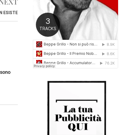
NEXT
0
1
N ESISTE
6
 sono