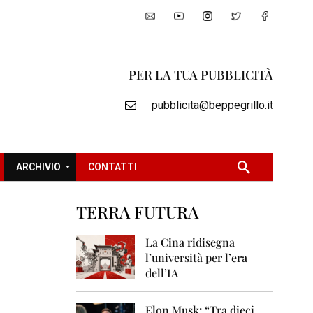
PER LA TUA PUBBLICITÀ
pubblicita@beppegrillo.it
ARCHIVIO
CONTATTI
TERRA FUTURA
2
0
La Cina ridisegna
0
l’università per l’era
5
dell’IA
2
0
Elon Musk: “Tra dieci