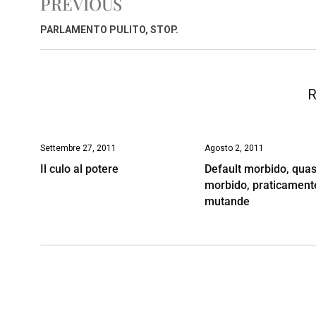
PREVIOUS
b
s
e
a
l
L
t
o
A
d
d
i
PARLAMENTO PULITO, STOP.
o
p
I
s
n
k
p
n
k
R
Settembre 27, 2011
Agosto 2, 2011
Il culo al potere
Default morbido, quas
morbido, praticament
mutande