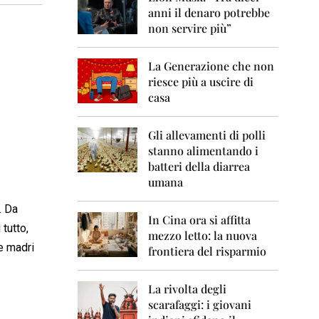
0
anni il denaro potrebbe
6
non servire più”
2
0
La Generazione che non
0
7
riesce più a uscire di
casa
2
0
0
Gli allevamenti di polli
8
stanno alimentando i
batteri della diarrea
2
umana
0
0
. Da
9
In Cina ora si affitta
tutto,
mezzo letto: la nuova
2
e madri
frontiera del risparmio
0
1
0
La rivolta degli
scarafaggi: i giovani
2