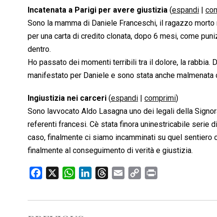
Incatenata a Parigi per avere giustizia
(
espandi
|
co
Sono la mamma di Daniele Franceschi, il ragazzo morto ne
per una carta di credito clonata, dopo 6 mesi, come pun
dentro.
Ho passato dei momenti terribili tra il dolore, la rabb
manifestato per Daniele e sono stata anche malmenata
Ingiustizia nei carceri
(
espandi
|
comprimi
)
Sono lavvocato Aldo Lasagna uno dei legali della Signor
referenti francesi. Cè stata finora uninestricabile serie 
caso, finalmente ci siamo incamminati su quel sentiero c
finalmente al conseguimento di verità e giustizia.
F
X
W
L
T
E
C
P
a
h
i
h
m
o
r
c
a
n
r
a
p
i
e
t
k
e
i
y
n