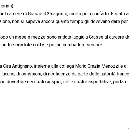
mprimi
)
l carcere di Grasse il 25 agosto, morto per un infarto. E stato a
izione, non si sapeva ancora quanto tempo gli dovevano dare per
ia. Dopo un mese e mezzo sono andata laggiù a Grasse al carcere 
 con
tre costole rotte
e poi ho combattuto sempre
a Cira Antignano, insieme alla collega Maria Grazia Menozzi e ai 
di lacune, di omissioni, di negligenze da parte delle autorità france
he dovrebbe nei nostri auspici, nelle nostre aspettative, portare