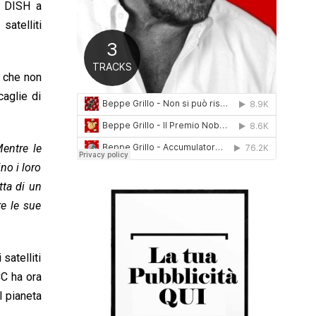
do DISH a
0
satelliti
1
6
i che non
caglie di
Mentre le
no i loro
atta di un
re le sue
satelliti
CC ha ora
l pianeta