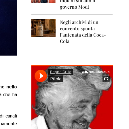
indiani sfidano il
0
1
governo Modi
1
Negli archivi di un
2
0
convento spunta
1
l’antenata della Coca-
2
Cola
2
0
1
3
2
0
1
he nello
4
ta che ha
2
0
1
di canali
5
ariamente
2