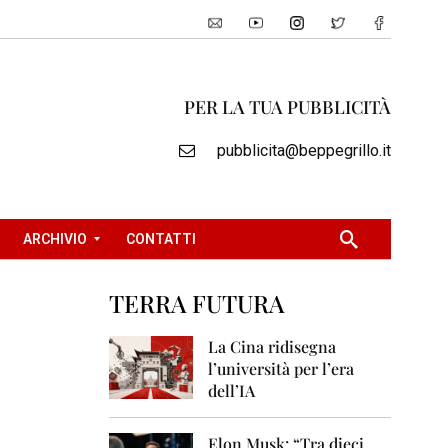
PER LA TUA PUBBLICITÀ
pubblicita@beppegrillo.it
ARCHIVIO
CONTATTI
TERRA FUTURA
2
0
La Cina ridisegna
0
l’università per l’era
5
dell’IA
2
0
Elon Musk: “Tra dieci