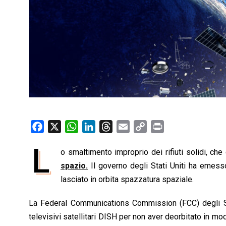
F
X
W
L
T
E
C
P
a
h
i
h
m
o
r
L
o smaltimento improprio dei rifiuti solidi, che
c
a
n
r
a
p
i
e
spazio.
t
Il governo degli Stati Uniti ha emesso
k
e
i
y
n
b
s
e
a
l
L
t
lasciato in orbita spazzatura spaziale.
o
A
d
d
i
La Federal Communications Commission (FCC) degli Stat
o
p
I
s
n
televisivi satellitari DISH per non aver deorbitato in m
k
p
n
k