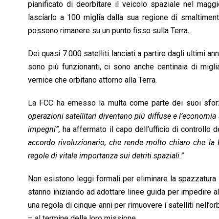
pianificato di deorbitare il veicolo spaziale nel mag
lasciarlo a 100 miglia dalla sua regione di smaltimento
possono rimanere su un punto fisso sulla Terra.
Dei quasi 7.000 satelliti lanciati a partire dagli ultimi an
sono più funzionanti, ci sono anche centinaia di migliai
vernice che orbitano attorno alla Terra.
La FCC ha emesso la multa
come parte dei suoi sforzi 
operazioni satellitari diventano più diffuse e l’economia 
impegni”,
ha affermato il capo dell’ufficio di controllo 
accordo rivoluzionario, che rende molto chiaro che la F
regole di vitale importanza sui detriti spaziali.”
Non esistono leggi formali per eliminare la spazzatura sp
stanno iniziando ad adottare linee guida per impedire al
una regola di cinque anni per rimuovere i satelliti nell’
– al termine della loro missione.