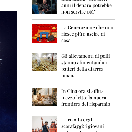
0
anni il denaro potrebbe
6
non servire più”
2
0
La Generazione che non
0
7
riesce più a uscire di
casa
2
0
0
Gli allevamenti di polli
8
stanno alimentando i
batteri della diarrea
2
umana
0
0
9
In Cina ora si affitta
mezzo letto: la nuova
2
frontiera del risparmio
0
1
0
La rivolta degli
scarafaggi: i giovani
2