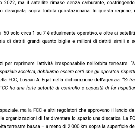
gio 2022, ma il satellite rimase senza carburante, costringen
 designata, sopra l’orbita geostazionaria. In questa regione, i 
ni ’50 solo circa 1 su 7 è attualmente operativo, e oltre ai satellit
a di detriti grandi quanto biglie e milioni di detriti simili a s
per reprimere l’attività irresponsabile nell’orbita terrestre
. “
spaziale accelera, dobbiamo essere certi che gli operatori rispetti
della FCC, Loyaan A. Egal, nella dichiarazione dell’agenzia.
“Si tr
CC ha una forte autorità di controllo e capacità di far rispetta
aziale, ma la FCC e altri regolatori che approvano il lancio dei 
le organizzazioni di far diventare lo spazio una discarica. La F
orbita terrestre bassa – a meno di 2.000 km sopra la superficie de